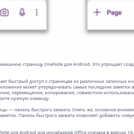
омашнюю страницу OneNote для Android. Это упрощает созда
ет быстрый доступ к страницам из различных записных книж
иложение может упорядочивать самые последние заметки в д
ление, перемещение, копирование, совместное использован
рите нужную команду.
цы — панель быстрого захвата. Опять же, основное вниман
аметок. Панель быстрого захвата позволяет добавить новую
te для Android для инсайдеров Office сначала в версии 16.