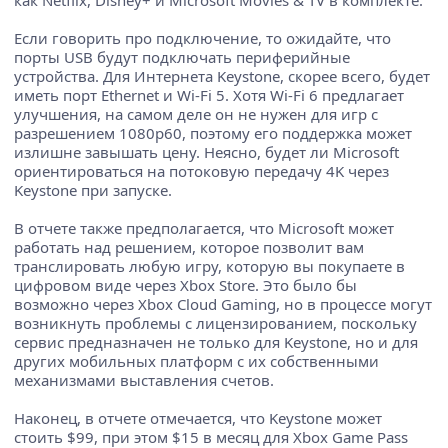
как Netflix, Disney+ и Microsoft Movies & TV в комплекте.
Если говорить про подключение, то ожидайте, что
порты USB будут подключать периферийные
устройства. Для Интернета Keystone, скорее всего, будет
иметь порт Ethernet и Wi-Fi 5. Хотя Wi-Fi 6 предлагает
улучшения, на самом деле он не нужен для игр с
разрешением 1080p60, поэтому его поддержка может
излишне завышать цену. Неясно, будет ли Microsoft
ориентироваться на потоковую передачу 4K через
Keystone при запуске.
В отчете также предполагается, что Microsoft может
работать над решением, которое позволит вам
транслировать любую игру, которую вы покупаете в
цифровом виде через Xbox Store. Это было бы
возможно через Xbox Cloud Gaming, но в процессе могут
возникнуть проблемы с лицензированием, поскольку
сервис предназначен не только для Keystone, но и для
других мобильных платформ с их собственными
механизмами выставления счетов.
Наконец, в отчете отмечается, что Keystone может
стоить $99, при этом $15 в месяц для Xbox Game Pass