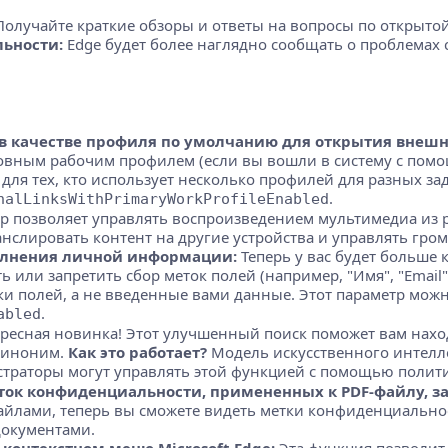
олучайте краткие обзоры и ответы на вопросы по открытой 
ьности:
Edge будет более наглядно сообщать о проблемах 
в качестве профиля по умолчанию для открытия внешн
вным рабочим профилем (если вы вошли в систему с помощью
для тех, кто использует несколько профилей для разных за
.
nalLinksWithPrimaryWorkProfileEnabled
р позволяет управлять воспроизведением мультимедиа из р
нслировать контент на другие устройства и управлять гро
олнения личной информации:
Теперь у вас будет больше 
 или запретить сбор меток полей (например, "Имя", "Emai
ки полей, а не введенные вами данные. Этот параметр мож
.
abled
ресная новинка! Этот улучшенный поиск поможет вам нахо
 синоним.
Как это работает?
Модель искусственного интелле
нистраторы могут управлять этой функцией с помощью поли
ок конфиденциальности, примененных к PDF-файлу, защ
йлами, теперь вы сможете видеть метки конфиденциальнос
окументами.
 контекстном меню Microsoft Edge:
Эта функция позволит 