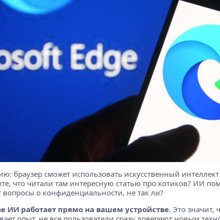
нию: браузер сможет использовать искусственный интеллект
те, что читали там интересную статью про котиков? ИИ пом
т вопросы о конфиденциальности, не так ли?
ве ИИ работает прямо на вашем устройстве
. Это значит,
зывает опыт, не все пользователи сразу доверяют новым тех