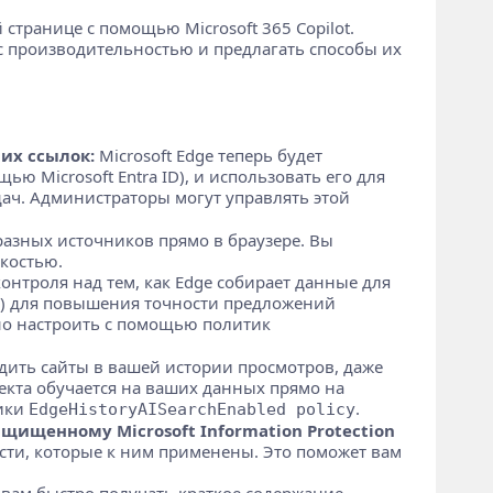
странице с помощью Microsoft 365 Copilot.
с производительностью и предлагать способы их
их ссылок:
Microsoft Edge теперь будет
 Microsoft Entra ID), и использовать его для
дач. Администраторы могут управлять этой
азных источников прямо в браузере. Вы
мкостью.
контроля над тем, как Edge собирает данные для
l") для повышения точности предложений
но настроить с помощью политик
дить сайты в вашей истории просмотров, даже
кта обучается на ваших данных прямо на
тики
.
EdgeHistoryAISearchEnabled policy
ищенному Microsoft Information Protection
ти, которые к ним применены. Это поможет вам
вам быстро получать краткое содержание