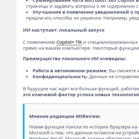
страницы и задавать вопросы о ее содержании с 
Улучшения в появлении уведомлений о п
предлагать способы их решения. Например, увед
ИИ наступает: локальный запуск
С появлением
Copilot+ ПК
и специализированных
прямо на вашем компьютере. Некоторые функции м
Преимущества локального ИИ очевидны:
Работа в автономном режиме:
Вы сможете и
Конфиденциальность:
Данные не отправляю
В будущем нас ждет все больше функций, работающ
это ключевой фактор успеха новых технологи
Мнение редакции MSReview:
Новая функция поиска по истории браузера на
Microsoft о том, что данные остаются на устро
Windows Recall. Microsoft должна обеспечить