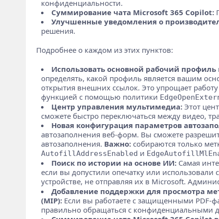
конфиденциальности.
Суммирование чата Microsoft 365 Copilot:
П
Улучшенные уведомления о производител
решения.
Подробнее о каждом из этих пунктов:
Использовать основной рабочий профиль 
определять, какой профиль является вашим осно
открытия внешних ссылок. Это упрощает работу 
функцией с помощью политики
EdgeOpenExter
Центр управления мультимедиа:
Этот цент
сможете быстро переключаться между видео, тра
Новая конфигурация параметров автозап
автозаполнения веб-форм. Вы сможете разрешить
автозаполнения.
Важно:
собираются только мет
и
AutofillAddressEnabled
EdgeAutofillMlEn
Поиск по истории на основе ИИ:
Самая инте
если вы допустили опечатку или использовали
устройстве, не отправляя их в Microsoft. Адми
Добавление поддержки для просмотра мет
(MIP):
Если вы работаете с защищенными PDF-фа
правильно обращаться с конфиденциальными д
Суммирование чата Microsoft 365 Copilot в