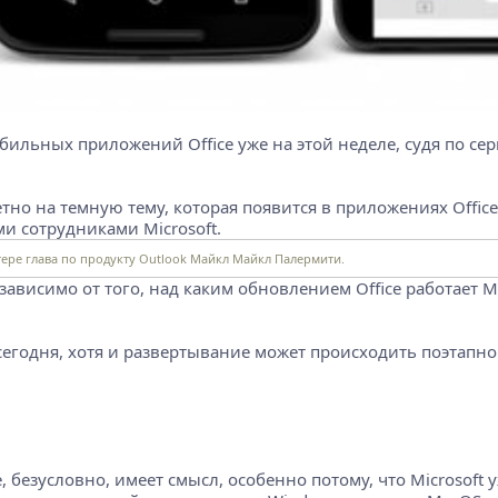
обильных приложений Office уже на этой неделе, судя по
но на темную тему, которая появится в приложениях Office дл
 сотрудниками Microsoft.
тере глава по продукту Outlook Майкл Майкл Палермити.
ависимо от того, над каким обновлением Office работает Mi
егодня, хотя и развертывание может происходить поэтапно
безусловно, имеет смысл, особенно потому, что Microsoft