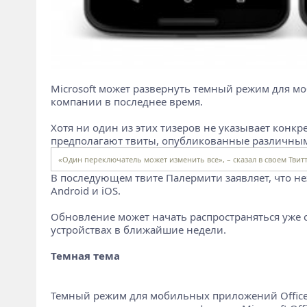
Microsoft может развернуть темный режим для м
компании в последнее время.
Хотя ни один из этих тизеров не указывает конкрет
предполагают твиты, опубликованные различными
«Один переключатель может изменить все», – сказал в своем Твит
В последующем твите Палермити заявляет, что нез
Android и iOS.
Обновление может начать распространяться уже с
устройствах в ближайшие недели.
Темная тема
Темный режим для мобильных приложений Office, 