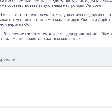
ffice имеет темный режим как для Windows, так и для MacOS
акже соответствовать визуальным настройкам Windows.
oid и iOS соответствует всем этим улучшениям на других пла
тывая все усилия по темным темам, которые Google и Appl
вной версией ОС.
объявление касается темной темы для приложений Office, по
е приложения появятся в данных магазинах.
 формате.