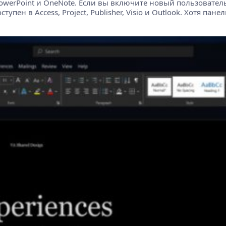
 PowerPoint и OneNote. Если вы включите новый пользоват
ен в Access, Project, Publisher, Visio и Outlook. Хотя пане