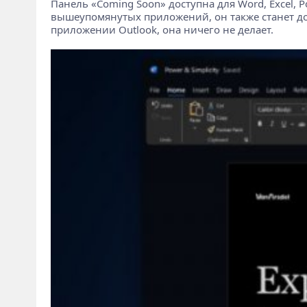
Панель «Coming Soon» доступна для Word, Excel,
вышеупомянутых приложений, он также станет доступ
приложении Outlook, она ничего не делает.