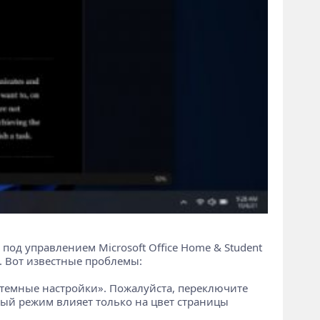
од управлением Microsoft Office Home & Student
021. Вот известные проблемы:
стемные настройки». Пожалуйста, переключите
ый режим влияет только на цвет страницы