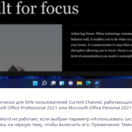
чески для 50% пользователей Current Channel, работающих п
soft Office Professional 2021 или Microsoft Office Personal 2
Word не работает, если выбран параметр «Использовать си
сь на чёрную тему, чтобы включить его. Примечание: Темн