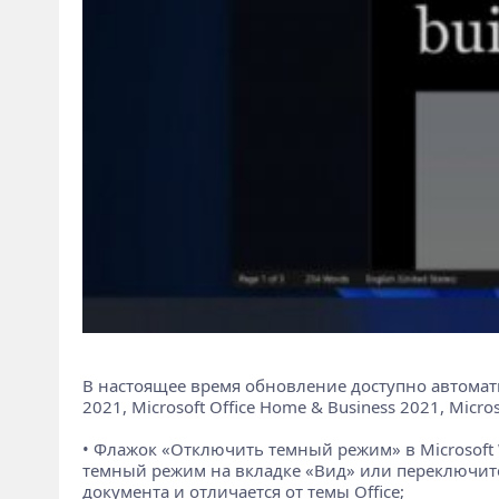
В настоящее время обновление доступно автомати
2021, Microsoft Office Home & Business 2021, Micro
• Флажок «Отключить темный режим» в Microsoft 
темный режим на вкладке «Вид» или переключите
документа и отличается от темы Office;