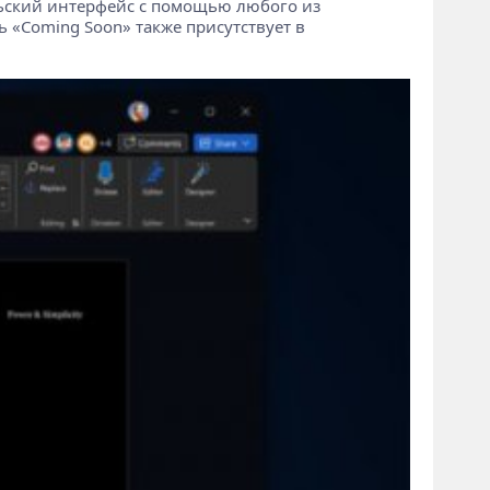
ельский интерфейс с помощью любого из
ль «Coming Soon» также присутствует в