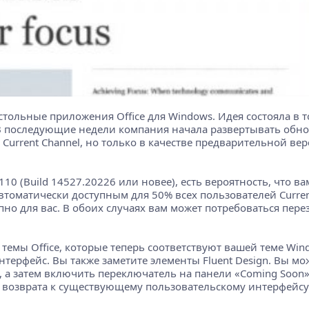
стольные приложения Office для Windows. Идея состояла в 
В последующие недели компания начала развертывать обновл
urrent Channel, но только в качестве предварительной верс
2110 (Build 14527.20226 или новее), есть вероятность, что 
 автоматически доступным для 50% всех пользователей Curren
но для вас. В обоих случаях вам может потребоваться пере
емы Office, которые теперь соответствуют вашей теме Win
нтерфейс. Вы также заметите элементы Fluent Design. Вы м
e, а затем включить переключатель на панели «Coming Soon
 возврата к существующему пользовательскому интерфейсу