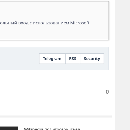
рольный вход с использованием Microsoft
Telegram
RSS
Security
0
Wikipedia под угрозой из-за