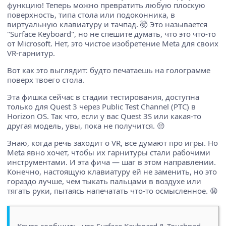
функцию! Теперь можно превратить любую плоскую
поверхность, типа стола или подоконника, в
виртуальную клавиатуру и тачпад. 🤯 Это называется
"Surface Keyboard", но не спешите думать, что это что-то
от Microsoft. Нет, это чистое изобретение Meta для своих
VR-гарнитур.
Вот как это выглядит: будто печатаешь на голограмме
поверх твоего стола.
Эта фишка сейчас в стадии тестирования, доступна
только для Quest 3 через Public Test Channel (PTC) в
Horizon OS. Так что, если у вас Quest 3S или какая-то
другая модель, увы, пока не получится. 😔
Знаю, когда речь заходит о VR, все думают про игры. Но
Meta явно хочет, чтобы их гарнитуры стали рабочими
инструментами. И эта фича — шаг в этом направлении.
Конечно, настоящую клавиатуру ей не заменить, но это
гораздо лучше, чем тыкать пальцами в воздухе или
тягать руки, пытаясь напечатать что-то осмысленное. 😩
Круто сообщить, что Surface Keyboard & Touchpad