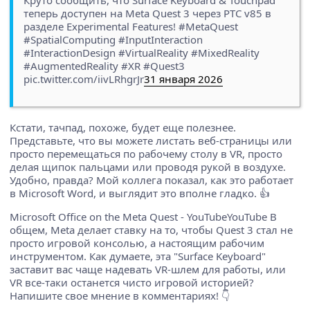
теперь доступен на Meta Quest 3 через PTC v85 в
разделе Experimental Features! #MetaQuest
#SpatialComputing #InputInteraction
#InteractionDesign #VirtualReality #MixedReality
#AugmentedReality #XR #Quest3
pic.twitter.com/iivLRhgrJr
31 января 2026
Кстати, тачпад, похоже, будет еще полезнее.
Представьте, что вы можете листать веб-страницы или
просто перемещаться по рабочему столу в VR, просто
делая щипок пальцами или проводя рукой в воздухе.
Удобно, правда? Мой коллега показал, как это работает
в Microsoft Word, и выглядит это вполне гладко. 👍
Microsoft Office on the Meta Quest - YouTubeYouTube В
общем, Meta делает ставку на то, чтобы Quest 3 стал не
просто игровой консолью, а настоящим рабочим
инструментом. Как думаете, эта "Surface Keyboard"
заставит вас чаще надевать VR-шлем для работы, или
VR все-таки останется чисто игровой историей?
Напишите свое мнение в комментариях! 👇