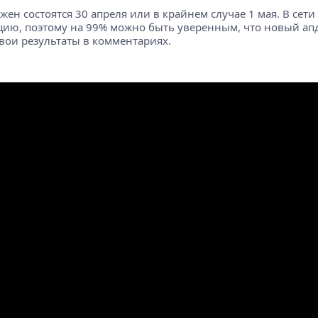
ен состоятся 30 апреля или в крайнем случае 1 мая. В сети
ацию, поэтому на 99% можно быть уверенным, что новый апд
вои результаты в комментариях.