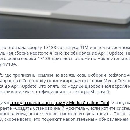
льно отозвала сборку 17133 со статуса RTM и в почти срочн
нальная сборка Redstone 4, оно же обновление April Update
его релиз сборки 17133 пришлось отложить. Накопительное
м 17134.
 где прописаны ссылки на все языковые сборки Redstone 4, 
Капранов с Community скомпилировал exe-шник Media Creati
я до April Update. Это опять же модифицированная версия Med
качивание идет с официального сервера Microsoft.
одимо
отсюда скачать программу Media Creation Tool
-> запуск
раете «Создать установочный носитель», если хотите систе
 обновления, после чего вы сможете его установить. Посл
3, скорее всего, это пофиксят накопительным обновлением.