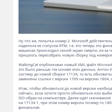
Ну что же, попытка номер 2. Microsoft действите
наделила ее статусом RTM, т.е. это теперь это фи
машинах происходил синий экран смерти, из-за ч
пришлось пересобрать новую сборку под номеро
WalkingCat опубликовал новый XML-файл Microsoft,
это было раньше. На основе этих данных, Антон 
систему до новой сборки 17134, то есть обновитьс
заменены ссылки с версии 1709 на версию 1804, с
Итак, чтобы обновиться до новой версии необх
сейчас», если хотите просто обновиться или выби
ISO-образ на компьютере. Далее идет скачивание
на 17134.1, при этом номер версии почему-то 180
финальная.