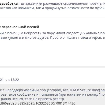
 заработка
, где заказчики размещают оплачиваемые проекты и
аказов как новичкам, так и продвинутые возможности по публи
 персональной песней
ый с помощью нейросети за пару минут создает уникальные пе
вые куплеты и многое другое. Просто опишите повод и героя, 
1 г. в 15:22
е с неподдерживаемым процессором, без TPM и Secure Boot) зап
ак раз такое сообщение и появляется (при нажатии на кнопку "
 равно нельзя, если не править реестр.
fe3df66aadabfc885c8095/1633263650/79813/14436