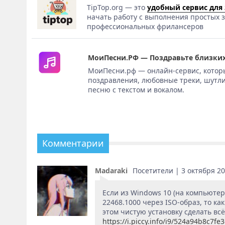
TipTop.org — это
удобный сервис для
начать работу с выполнения простых з
профессиональных фрилансеров
МоиПесни.РФ — Поздравьте близких
МоиПесни.рф — онлайн-сервис, котор
поздравления, любовные треки, шутли
песню с текстом и вокалом.
Комментарии
Madaraki
Посетители | 3 октября 202
Если из Windows 10 (на компьютер
22468.1000 через ISO-образ, то к
этом чистую установку сделать всё
https://i.piccy.info/i9/524a94b8c7