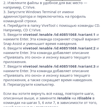
2. Извлеките файлы в удобное для вас место —
например, C:\Vive.
3. Запустите Windows Terminal от имени
администратора и переключитесь на профиль
командной строки.
4. Перейдите в папку ViveTool с помощью команды CD.
Например, CD C:\Vive.
5. Введите
vivetool /enable /id:40851068 /variant:1
и
нажмите Enter. Эта команда сохраняет старый вариант
Snap Assist и уменьшит время наведения.
6. Введите
vivetool /enable /id:40851068 /variant:2
и
нажмите Enter. Эта команда добавляет описание
«Привязать это окно» и иконку вашего текущего
приложения.
7. Введите
vivetool /enable /id:40851068 /variant:3
и
нажмите Enter. Эта команда добавляет описание
«Привязать это окно» и иконку вашего текущего
приложения, а также сокращает время наведения.
8. Перезагрузите компьютер.
Если вы хотите вернуть всё назад, повторите шаги,
описанные выше, и замените
/enable
на
/disable
в
командах на шагах 5, 6 или 7, в зависимости от того,
какой вариант вы тестировали.