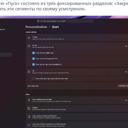
ню «Пуск» состояло из трёх фиксированных разделов: «Зак
ть эти сегменты по своему усмотрению.