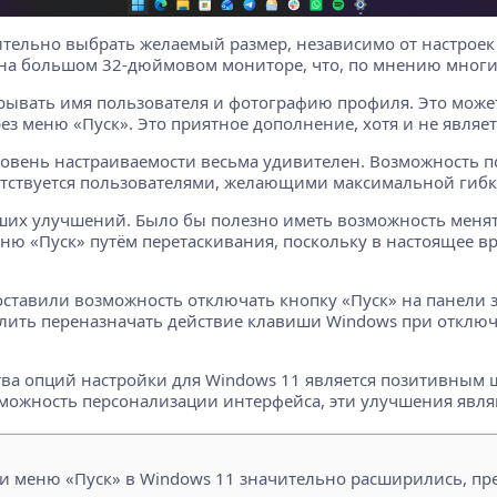
ительно выбрать желаемый размер, независимо от настроек
 на большом 32-дюймовом мониторе, что, по мнению многи
ывать имя пользователя и фотографию профиля. Это может 
з меню «Пуск». Это приятное дополнение, хотя и не являе
ровень настраиваемости весьма удивителен. Возможность 
тствуется пользователями, желающими максимальной гибк
ейших улучшений. Было бы полезно иметь возможность меня
ню «Пуск» путём перетаскивания, поскольку в настоящее в
оставили возможность отключать кнопку «Пуск» на панели 
зволить переназначать действие клавиши Windows при откл
тва опций настройки для Windows 11 является позитивным 
озможность персонализации интерфейса, эти улучшения явл
ии меню «Пуск» в Windows 11 значительно расширились, пр