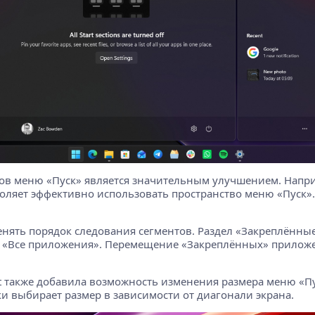
ов меню «Пуск» является значительным улучшением. Напри
оляет эффективно использовать пространство меню «Пуск».
ять порядок следования сегментов. Раздел «Закреплённые»
и «Все приложения». Перемещение «Закреплённых» приложе
t также добавила возможность изменения размера меню «Пу
 выбирает размер в зависимости от диагонали экрана.