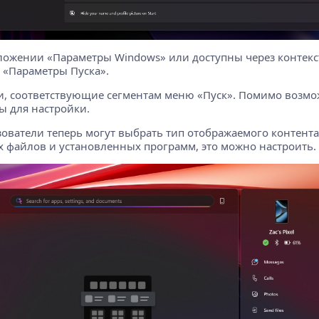
иложении «Параметры Windows» или доступны через контек
а «Параметры Пуска».
и, соответствующие сегментам меню «Пуск». Помимо возмож
ы для настройки.
ователи теперь могут выбрать тип отображаемого контент
 файлов и установленных программ, это можно настроить.