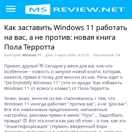
Как заставить Windows 11 работать
на вас, а не против: новая книга
Пола Терротта
Категория:
Windows 11
Дата: 7 марта 2026 г. в 02:55
Просмотров: 154
Привет, друзья! 👋 Сегодня у меня для вас кое-что
особенное – новость о запуске новой книги, которая,
кажется, прямо в точку для многих из нас. Речь идет о
"De-Enshittify Windows 11" (что-то вроде "Как избавить
Windows 11 от всякого хлама") от Пола Терротта.
Знаю, знаю, многие из вас сталкивались с тем, что
Windows 11 иногда работает "против вас", а не "для вас".
Все эти навязчивые предложения, непонятные
настройки, реклама прямо в меню "Пуск"... Задолбало,
правда? 😠 Вот эта книга как раз об этом – о том, как эта
"эншитифицикация" (термин, введенный Кори
Доктороу, если кто не в курсе) происходит, и, главное,