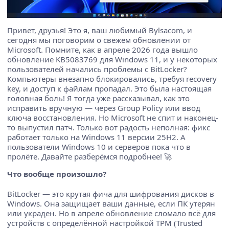
Привет, друзья! Это я, ваш любимый Вylsacom, и
сегодня мы поговорим о свежем обновлении от
Microsoft. Помните, как в апреле 2026 года вышло
обновление KB5083769 для Windows 11, и у некоторых
пользователей начались проблемы с BitLocker?
Компьютеры внезапно блокировались, требуя recovery
key, и доступ к файлам пропадал. Это была настоящая
головная боль! Я тогда уже рассказывал, как это
исправить вручную — через Group Policy или ввод
ключа восстановления. Но Microsoft не спит и наконец-
то выпустил патч. Только вот радость неполная: фикс
работает только на Windows 11 версии 25H2. А
пользователи Windows 10 и серверов пока что в
пролёте. Давайте разберёмся подробнее! 🚀
Что вообще произошло?
BitLocker — это крутая фича для шифрования дисков в
Windows. Она защищает ваши данные, если ПК утерян
или украден. Но в апреле обновление сломало всё для
устройств с определённой настройкой TPM (Trusted