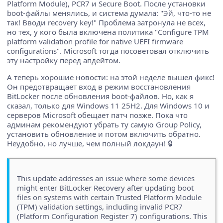
Platform Module), PCR7 и Secure Boot. После установки
boot-файлы менялись, и система думала: "Эй, что-то не
так! Вводи recovery key!" Проблема затронула не всех,
но тех, у кого была включена политика "Configure TPM
platform validation profile for native UEFI firmware
configurations". Microsoft тогда посоветовал отключить
эту настройку перед апдейтом.
А теперь хорошие новости: на этой неделе вышел фикс!
Он предотвращает вход в режим восстановления
BitLocker после обновления boot-файлов. Но, как я
сказал, только для Windows 11 25H2. Для Windows 10 и
серверов Microsoft обещает патч позже. Пока что
админам рекомендуют убрать ту самую Group Policy,
установить обновление и потом включить обратно.
Неудобно, но лучше, чем полный локдаун! 🔒
This update addresses an issue where some devices
might enter BitLocker Recovery after updating boot
files on systems with certain Trusted Platform Module
(TPM) validation settings, including invalid PCR7
(Platform Configuration Register 7) configurations. This