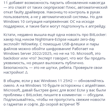
11 добавят возможность паузить обновления навсегда
— это спасёт от таких сюрпризов! Плюс, автоматический
откат faulty драйверов. Наконец-то контроль в руках
пользователя, а не у автоматической системы. Но для
Windows 10 ситуация напряжённая: ОС на исходе
поддержки, и такие баги могут подтолкнуть к апгрейду.
Кстати, недавно вышла ещё одна новость про BitLocker:
хакер под ником Nightmare-Eclipse нашёл zero-day
эксплойт YellowKey. С помощью USB-флешки и пары
файлов можно обойти шифрование! Работает на
Windows Server 2022/2025, но не на 10. Microsoft, это
backdoor или что? Эксперт говорит, что мог бы продать
уязвимость, но решил выложить публично.
Безопасность — это не шутки, ребята. Проверьте свои
настройки! ⚠️
В общем, если у вас Windows 11 25H2 — обновляйтесь
смело. А на Windows 10 будьте осторожны с апдейтами.
Microsoft, давай быстрее фикс для всех! Если у вас были
проблемы с BitLocker, пишите в комментах — обсудим.
Подписывайтесь, чтобы не пропустить свежие новости
о гаджетах и софте. До скорой встречи! 👋