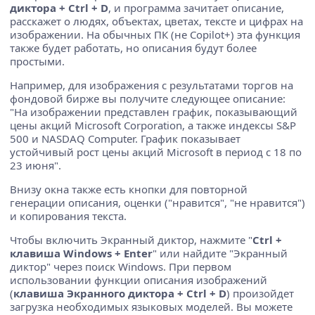
диктора + Ctrl + D
, и программа зачитает описание,
расскажет о людях, объектах, цветах, тексте и цифрах на
изображении. На обычных ПК (не Copilot+) эта функция
также будет работать, но описания будут более
простыми.
Например, для изображения с результатами торгов на
фондовой бирже вы получите следующее описание:
"На изображении представлен график, показывающий
цены акций Microsoft Corporation, а также индексы S&P
500 и NASDAQ Computer. График показывает
устойчивый рост цены акций Microsoft в период с 18 по
23 июня".
Внизу окна также есть кнопки для повторной
генерации описания, оценки ("нравится", "не нравится")
и копирования текста.
Чтобы включить Экранный диктор, нажмите "
Ctrl +
клавиша Windows + Enter
" или найдите "Экранный
диктор" через поиск Windows. При первом
использовании функции описания изображений
(
клавиша Экранного диктора + Ctrl + D
) произойдет
загрузка необходимых языковых моделей. Вы можете