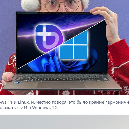
ws 11 и Linux, и, честно говоря, это было крайне гармоничн
алажать с ИИ в Windows 12.