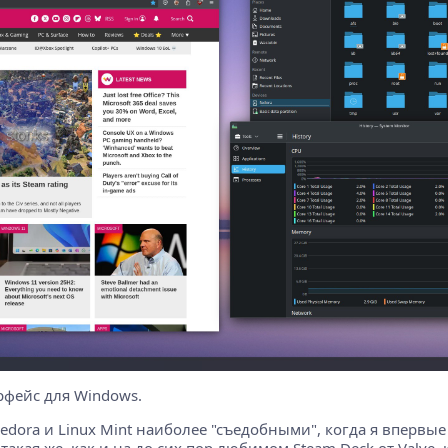
рфейс для Windows.
edora и Linux Mint наиболее "съедобными", когда я впервы
акая же, как и на до сих пор любимом Steam Deck от Valve, 