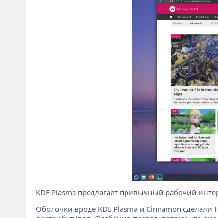
KDE Plasma предлагает привычный рабочий инте
Оболочки вроде KDE Plasma и Cinnamon сделали F
дистрибутивов. Особенно первая, потому что она т