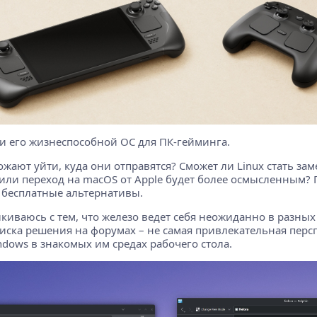
али его жизнеспособной ОС для ПК-гейминга.
жают уйти, куда они отправятся? Сможет ли Linux стать зам
ли переход на macOS от Apple будет более осмысленным? П
е бесплатные альтернативы.
лкиваюсь с тем, что железо ведет себя неожиданно в разных
иска решения на форумах – не самая привлекательная перс
dows в знакомых им средах рабочего стола.