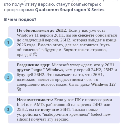
кто получит эту версию, станут компьютеры с
процессорами
Qualcomm Snapdragon X Series
.
В чем подвох?
Не обновляемся до 26H2:
Если у вас уже есть
Windows 11 версии 26H1, вы
не сможете
обновиться
до следующей версии, 26H2, которая выйдет в конце
2026 года. Вместо этого, для вас готовится "путь
обновления" в будущем. Звучит как-то странно,
правда? 🤔
Разделение ядер:
Microsoft утверждает, что у 26H1
другое "ядро" Windows
, чем у версий 24H2, 25H2 и
будущей 26H2. Это намекает на то, что 26H1,
возможно, является предвестником чего-то
совершенно нового, может быть, даже
Windows 12
?
🚀
Несовместимость:
Если у вас ПК с процессорами
Intel или AMD, работающий на версиях 24H2 или
25H2, вы
не получите
26H1. Только новые
устройства с "выборочным кремнием" (select new
silicon) получат эту версию.