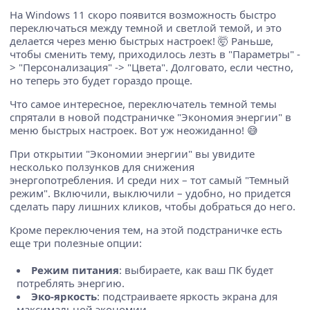
На Windows 11 скоро появится возможность быстро
переключаться между темной и светлой темой, и это
делается через меню быстрых настроек! 🤯 Раньше,
чтобы сменить тему, приходилось лезть в "Параметры" -
> "Персонализация" -> "Цвета". Долговато, если честно,
но теперь это будет гораздо проще.
Что самое интересное, переключатель темной темы
спрятали в новой подстраничке "Экономия энергии" в
меню быстрых настроек. Вот уж неожиданно! 😅
При открытии "Экономии энергии" вы увидите
несколько ползунков для снижения
энергопотребления. И среди них – тот самый "Темный
режим". Включили, выключили – удобно, но придется
сделать пару лишних кликов, чтобы добраться до него.
Кроме переключения тем, на этой подстраничке есть
еще три полезные опции:
Режим питания
: выбираете, как ваш ПК будет
потреблять энергию.
Эко-яркость
: подстраиваете яркость экрана для
максимальной экономии.