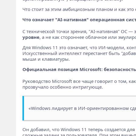
Что стоит за этим амбициозным планом и как эт
Что означает "AI-нативная" операционная сис
С технической точки зрения, "AI-нативная" ОС — 
уровне
, а не как стороннее облачное или эмули
Для Windows 11 это означает, что ИИ-модели, ко
Искусственный интеллект перестанет быть "добав
мыши и клавиатуры.
Официальная позиция Microsoft: безопасность 
Руководство Microsoft все чаще говорит о том, к
прозвучало особенно интригующе.
«Windows лидирует в ИИ-ориентированном сдви
Он добавил, что Windows 11 теперь создается для
сложные задачи за пользователя. При этом вице-