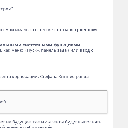
тером?
ают максимально естественно,
на встроенном
альными системными функциями
.
 как меню «Пуск», панель задач или ввод с
идента корпорации, Стефана Киннестранда,
oft.
ет на будущее, где ИИ-агенты будут выполнять
ной и масштабируемой
.