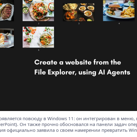
 появляется повсюду в Windows 11: он интегрирован в меню, 
erPoint). Он также прочно обосновался на панели задач о
ция официально заявила о своем намерении превратить Win