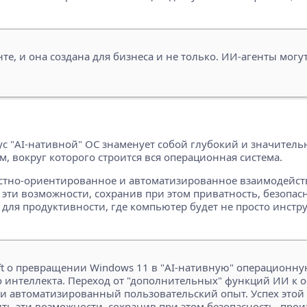
те, и она создана для бизнеса и не только. ИИ-агенты мог
тус "AI-нативной" ОС знаменует собой глубокий и значител
 вокруг которого строится вся операционная система.
стно-ориентированное и автоматизированное взаимодействи
 эти возможности, сохранив при этом приватность, безопасн
для продуктивности, где компьютер будет не просто инст
ft о превращении Windows 11 в "AI-нативную" операционну
го интеллекта. Переход от "дополнительных" функций ИИ 
 автоматизированный пользовательский опыт. Успех этой т
ть эти возможности, сохранив при этом безопасность, про