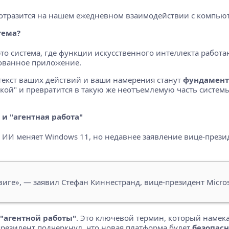
о отразится на нашем ежедневном взаимодействии с компью
тема?
это система, где функции искусственного интеллекта работ
рованное приложение.
нтекст ваших действий и ваши намерения станут
фундамент
кой" и превратится в такую же неотъемлемую часть системы,
и "агентная работа"
ак ИИ меняет Windows 11, но недавнее заявление вице-през
ге», — заявил Стефан Киннестранд, вице-президент Micros
"агентной работы"
. Это ключевой термин, который намека
президент подчеркнул, что новая платформа будет
безопас