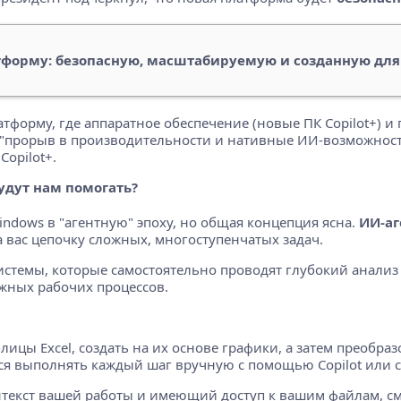
тформу: безопасную, масштабируемую и созданную для
латформу, где аппаратное обеспечение (новые ПК Copilot+) 
 "прорыв в производительности и нативные ИИ-возможности
opilot+.
будут нам помогать?
indows в "агентную" эпоху, но общая концепция ясна.
ИИ-аг
 вас цепочку сложных, многоступенчатых задач.
истемы, которые самостоятельно проводят глубокий анализ
ожных рабочих процессов.
лицы Excel, создать на их основе графики, а затем преобра
тся выполнять каждый шаг вручную с помощью Copilot или 
екст вашей работы и имеющий доступ к вашим файлам, смо