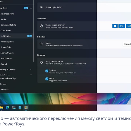
ало — автоматического переключения между светлой и темной 
 PowerToys.