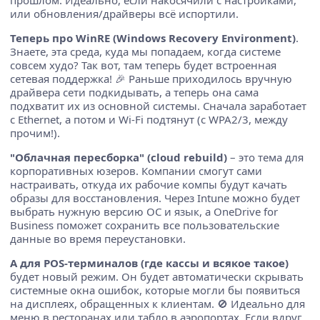
или обновления/драйверы всё испортили.
Теперь про WinRE (Windows Recovery Environment)
.
Знаете, эта среда, куда мы попадаем, когда системе
совсем худо? Так вот, там теперь будет встроенная
сетевая поддержка! 🎉 Раньше приходилось вручную
драйвера сети подкидывать, а теперь она сама
подхватит их из основной системы. Сначала заработает
с Ethernet, а потом и Wi-Fi подтянут (с WPA2/3, между
прочим!).
"Облачная пересборка" (cloud rebuild)
– это тема для
корпоративных юзеров. Компании смогут сами
настраивать, откуда их рабочие компы будут качать
образы для восстановления. Через Intune можно будет
выбрать нужную версию ОС и язык, а OneDrive for
Business поможет сохранить все пользовательские
данные во время переустановки.
А для POS-терминалов (где кассы и всякое такое)
будет новый режим. Он будет автоматически скрывать
системные окна ошибок, которые могли бы появиться
на дисплеях, обращенных к клиентам. 🚫 Идеально для
меню в ресторанах или табло в аэропортах. Если вдруг