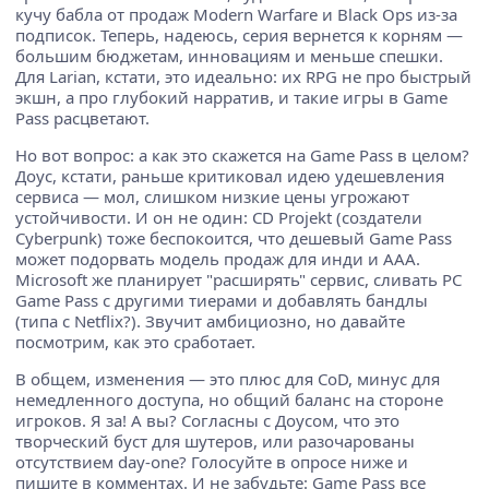
кучу бабла от продаж Modern Warfare и Black Ops из-за
подписок. Теперь, надеюсь, серия вернется к корням —
большим бюджетам, инновациям и меньше спешки.
Для Larian, кстати, это идеально: их RPG не про быстрый
экшн, а про глубокий нарратив, и такие игры в Game
Pass расцветают.
Но вот вопрос: а как это скажется на Game Pass в целом?
Доус, кстати, раньше критиковал идею удешевления
сервиса — мол, слишком низкие цены угрожают
устойчивости. И он не один: CD Projekt (создатели
Cyberpunk) тоже беспокоится, что дешевый Game Pass
может подорвать модель продаж для инди и ААА.
Microsoft же планирует "расширять" сервис, сливать PC
Game Pass с другими тиерами и добавлять бандлы
(типа с Netflix?). Звучит амбициозно, но давайте
посмотрим, как это сработает.
В общем, изменения — это плюс для CoD, минус для
немедленного доступа, но общий баланс на стороне
игроков. Я за! А вы? Согласны с Доусом, что это
творческий буст для шутеров, или разочарованы
отсутствием day-one? Голосуйте в опросе ниже и
пишите в комментах. И не забудьте: Game Pass все