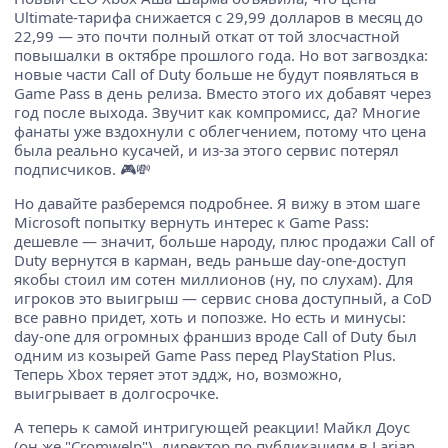
Ultimate-тарифа снижается с 29,99 долларов в месяц до
22,99 — это почти полный откат от той злосчастной
повышалки в октябре прошлого года. Но вот загвоздка:
новые части Call of Duty больше не будут появляться в
Game Pass в день релиза. Вместо этого их добавят через
год после выхода. Звучит как компромисс, да? Многие
фанаты уже вздохнули с облегчением, потому что цена
была реально кусачей, и из-за этого сервис потерял
подписчиков. 🎮💸
Но давайте разберемся подробнее. Я вижу в этом шаге
Microsoft попытку вернуть интерес к Game Pass:
дешевле — значит, больше народу, плюс продажи Call of
Duty вернутся в карман, ведь раньше day-one-доступ
якобы стоил им сотен миллионов (ну, по слухам). Для
игроков это выигрыш — сервис снова доступный, а CoD
все равно придет, хоть и попозже. Но есть и минусы:
day-one для огромных франшиз вроде Call of Duty был
одним из козырей Game Pass перед PlayStation Plus.
Теперь Xbox теряет этот эддж, но, возможно,
выигрывает в долгосрочке.
А теперь к самой интригующей реакции! Майкл Доус
(он же "Cromwelp"), директор по публикациям в Larian