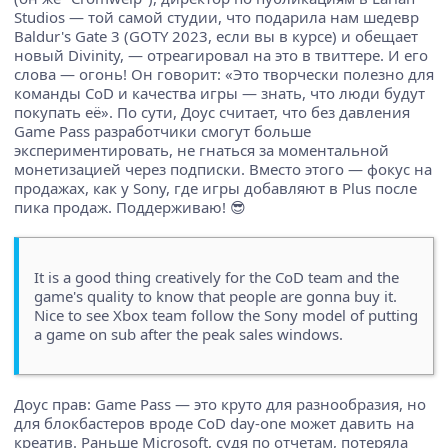
Studios — той самой студии, что подарила нам шедевр
Baldur's Gate 3 (GOTY 2023, если вы в курсе) и обещает
новый Divinity, — отреагировал на это в твиттере. И его
слова — огонь! Он говорит: «Это творчески полезно для
команды CoD и качества игры — знать, что люди будут
покупать её». По сути, Доус считает, что без давления
Game Pass разработчики смогут больше
экспериментировать, не гнаться за моментальной
монетизацией через подписки. Вместо этого — фокус на
продажах, как у Sony, где игры добавляют в Plus после
пика продаж. Поддерживаю! 😎
It is a good thing creatively for the CoD team and the
game's quality to know that people are gonna buy it.
Nice to see Xbox team follow the Sony model of putting
a game on sub after the peak sales windows.
Доус прав: Game Pass — это круто для разнообразия, но
для блокбастеров вроде CoD day-one может давить на
креатив. Раньше Microsoft, судя по отчетам, потеряла