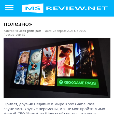
полезно»
Категория:
Xbox-game-pass
Дата: 22 апреля 2026 г. в 00:25
Просмотров: 82
Привет, друзья! Недавно в мире Xbox Game Pass
случились крутые перемены, и я не мог пройти мимо.
Новый CEO Xbox Аша Шарма объявила, что цена