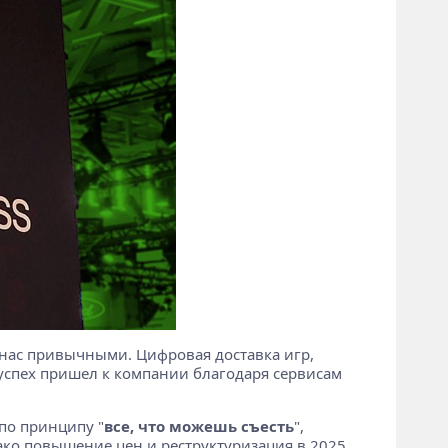
 нас привычными. Цифровая доставка игр,
-успех пришел к компании благодаря сервисам
по принципу "
все, что можешь съесть
",
ако повышение цен и реструктуризация в 2025