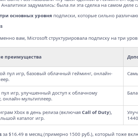
 Аналитики задумались: была ли эта сделка на самом деле
три основных уровня
подписки, которые сильно различают
s
менно вам, Microsoft структурировала подписку на три ур
е преимущества
Доп
й пул игр, базовый облачный гейминг, онлайн-
Самы
еер.
пул игр, улучшенный доступ к облачному
Бала
, онлайн-мультиплеер.
 играм Xbox в день релиза (включая
Call of Duty
),
Улуч
льшой каталог игр.
1440
s
за $16.49 в месяц (примерно 1500 руб.), который тоже вкл