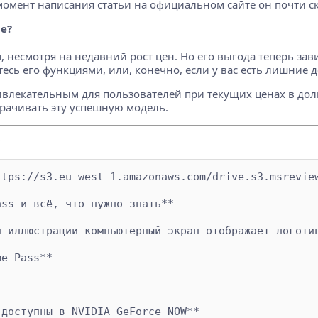
 момент написания статьи на официальном сайте он почти с
е?
 несмотря на недавний рост цен. Но его выгода теперь зав
есь его функциями, или, конечно, если у вас есть лишние д
привлекательным для пользователей при текущих ценах в до
ворачивать эту успешную модель.
s
tps://s3.eu-west-1.amazonaws.com/drive.s3.msreview
ss и всё, что нужно знать**

 иллюстрации компьютерный экран отображает логотип
e Pass**
