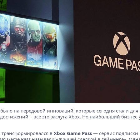
 было на передовой инноваций, которые сегодня стали для
достижений – все это заслуга Xbox. Но наибольший бизнес
ем трансформировался в
Xbox Game Pass
— сервис подписки 
мя Game Pass называли «лучшей сделкой в гейминге». Одн