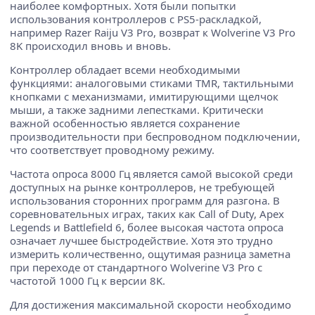
наиболее комфортных. Хотя были попытки
использования контроллеров с PS5-раскладкой,
например Razer Raiju V3 Pro, возврат к Wolverine V3 Pro
8K происходил вновь и вновь.
Контроллер обладает всеми необходимыми
функциями: аналоговыми стиками TMR, тактильными
кнопками с механизмами, имитирующими щелчок
мыши, а также задними лепестками. Критически
важной особенностью является сохранение
производительности при беспроводном подключении,
что соответствует проводному режиму.
Частота опроса 8000 Гц является самой высокой среди
доступных на рынке контроллеров, не требующей
использования сторонних программ для разгона. В
соревновательных играх, таких как Call of Duty, Apex
Legends и Battlefield 6, более высокая частота опроса
означает лучшее быстродействие. Хотя это трудно
измерить количественно, ощутимая разница заметна
при переходе от стандартного Wolverine V3 Pro с
частотой 1000 Гц к версии 8K.
Для достижения максимальной скорости необходимо