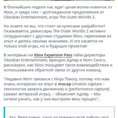
В ближайшие недели нас ждет целая волна новинок от
Xbox, и среди них – долгожданное продолжение от
Obsidian Entertainment, игра The Outer Worlds 2.
Но знаете ли вы, что стоит за кулисами разработки?
Оказывается, режиссеры The Outer Worlds 2 активно
сотрудничают с другими студиями Xbox, перенимая их
опыт и делясь своими знаниями. И это касается не
только этой игры, но и будущих проектов!
В интервью на
Xbox Expansion Pass
гейм-директоры
Obsidian Entertainment, Брэндон Адлер и Мэтт Сингх,
рассказали, как Xbox поощряет такое взаимодействие и
использование обратной связи от других команд.
"Недавно Мэтт связался с Ninja Theory, потому что нам
очень интересен их опыт в
mocap
(motion capture –
технология захвата движения) и [performance capture]
(захват актерской игры), – объясняет Адлер. – Мы
хотели узнать, как у них выстроен весь процесс".
Это, безусловно, одно из преимуществ работы под