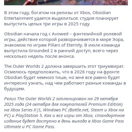
В этом году, богатом на релизы от Xbox, Obsidian
Entertainment удается выделиться: студия планирует
выпустить целых три игры в 2025 году.
Obsidian начала год с Avowed – фэнтезийной ролевой
игры, действие которой разворачивается в мире Эора,
знакомом по играм Pillars of Eternity. В июле команда
выпустила Grounded 2 в ранний доступ, всего через
несколько недель после анонса.
The Outer Worlds 2 должна завершить этот триумвират.
Осмелюсь предположить, что в 2026 году на фронте
Obsidian будет
немного
тише, но мне все равно будет
интересно узнать, над чем работают разные команды в
будущем.
Релиз The Outer Worlds 2 запланирован на 29 октября
2025 года (24 октября для покупателей Premium Edition)
на Xbox Series X|S, Windows PC (Battle.net, Steam и Xbox на
PC) и PlayStation 5. Как и все игры от Xbox, стандартное
издание будет доступно в день выхода в
Xbox Game Pass
Ultimate
и PC Game Pass.