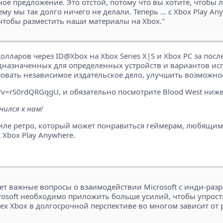
нное предложение. Это отстой, потому что вы хотите, чтобы
ему мы так долго ничего не делали. Теперь ... с Xbox Play A
 чтобы разместить наши материалы на Xbox."
олларов через ID@Xbox на Xbox Series X|S и Xbox PC за пос
назначенных для определенных устройств и вариантов испол
овать независимое издательское дело, улучшить возможнос
?v=rS0rdQRGqgU, и обязательно посмотрите Blood West ниже
ился к нам!
тиле ретро, который может понравиться геймерам, любящим A
 Xbox Play Anywhere.
т важные вопросы о взаимодействии Microsoft с инди-разр
osoft необходимо приложить больше усилий, чтобы упрости
ех Xbox в долгосрочной перспективе во многом зависит от 