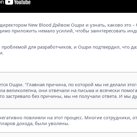
иректором New Blood Дэйвом Ошри и узнать, каково это – 
ходимо приложить немало усилий, чтобы заинтересовать инд
 проблемой для разработчиков, и Ошри подтвердил, что даж
и.
тся Ошри. "Главная причина, по которой мы не делали этого 
а великолепна, они отвечали на письма и всячески помога
о застревало без причины, мы не получали ответа. И мы думал
 негативно повлияли на этот процесс. Многие сотрудники, о
ларов дохода, были уволены.