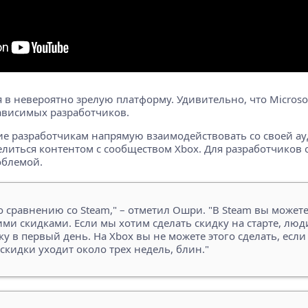
 в невероятно зрелую платформу. Удивительно, что Microsoft
зависимых разработчиков.
е разработчикам напрямую взаимодействовать со своей ау
литься контентом с сообществом Xbox. Для разработчиков 
облемой.
 сравнению со Steam," – отметил Ошри. "В Steam вы может
ми скидками. Если мы хотим сделать скидку на старте, люди
у в первый день. На Xbox вы не можете этого сделать, есл
скидки уходит около трех недель, блин."