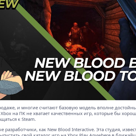
родаже, и многие считают базовую модель вполне достойны
 Xbox на ПК не хватает качественных игр, которые бы хорош
щаться к Steam.
 разработчики, как New Blood Interactive. Эта студия, изв
 выпустить свой каталог игр на Xbox Play Anywhere в ближай