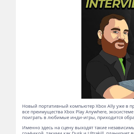
Новый портативный компьютер Xbox Ally уже в п
все преимущества Xbox Play Anywhere, экосистеме
поиграть в любимые инди-игры, приходится обра
Именно здесь на сцену выходят такие независимые
графикой, такими как Dusk и Ultrakill, планирует