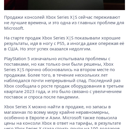
Продажи консолей Xbox Series X|S сейчас переживают
не лучшие времена, и это одна из главных проблем для
Microsoft.
На старте продаж Xbox Series X|S показывали хорошие
результаты, идя в ногу с PS5, а иногда даже опережая её
в США. Но этот успех оказался недолгим.
PlayStation 5 изначально испытывала проблемы с
поставками, но как только они были решены, Xbox
Series X|S прочно обосновались на втором месте по
продажам. Более того, в течение нескольких лет
наблюдался почти непрерывный спад. Последний раз
Xbox сообщала о росте продаж оборудования в третьем
квартале 2023 года, и это было связано с увеличением
поставок и спроса после пандемии.
Xbox Series X можно найти в продаже, но запасы в
магазинах по всему миру крайне неравномерны,
особенно в Европе и Азии. Microsoft также повысила
цены на консоли Xbox в ответ на тарифы, в результате
чего Xbox Series X стала стоить почти на 100 долларов