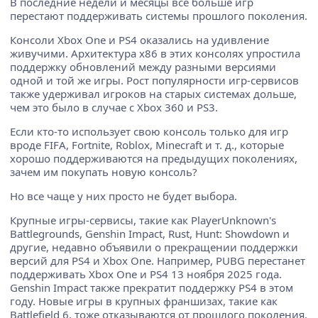
В последние недели и месяцы все больше игр
перестают поддерживать системы прошлого поколения.
Консоли Xbox One и PS4 оказались на удивление
живучими. Архитектура x86 в этих консолях упростила
поддержку обновлений между разными версиями
одной и той же игры. Рост популярности игр-сервисов
также удерживал игроков на старых системах дольше,
чем это было в случае с Xbox 360 и PS3.
Если кто-то использует свою консоль только для игр
вроде FIFA, Fortnite, Roblox, Minecraft и т. д., которые
хорошо поддерживаются на предыдущих поколениях,
зачем им покупать новую консоль?
Но все чаще у них просто не будет выбора.
Крупные игры-сервисы, такие как PlayerUnknown's
Battlegrounds, Genshin Impact, Rust, Hunt: Showdown и
другие, недавно объявили о прекращении поддержки
версий для PS4 и Xbox One. Например, PUBG перестанет
поддерживать Xbox One и PS4 13 ноября 2025 года.
Genshin Impact также прекратит поддержку PS4 в этом
году. Новые игры в крупных франшизах, такие как
Battlefield 6, тоже отказываются от прошлого поколения.