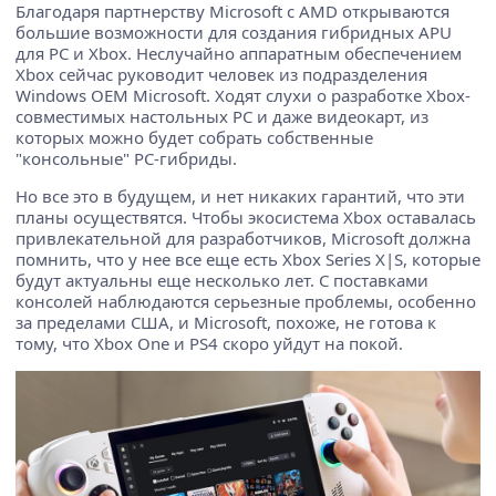
Благодаря партнерству Microsoft с AMD открываются
большие возможности для создания гибридных APU
для PC и Xbox. Неслучайно аппаратным обеспечением
Xbox сейчас руководит человек из подразделения
Windows OEM Microsoft. Ходят слухи о разработке Xbox-
совместимых настольных PC и даже видеокарт, из
которых можно будет собрать собственные
"консольные" PC-гибриды.
Но все это в будущем, и нет никаких гарантий, что эти
планы осуществятся. Чтобы экосистема Xbox оставалась
привлекательной для разработчиков, Microsoft должна
помнить, что у нее все еще есть Xbox Series X|S, которые
будут актуальны еще несколько лет. С поставками
консолей наблюдаются серьезные проблемы, особенно
за пределами США, и Microsoft, похоже, не готова к
тому, что Xbox One и PS4 скоро уйдут на покой.