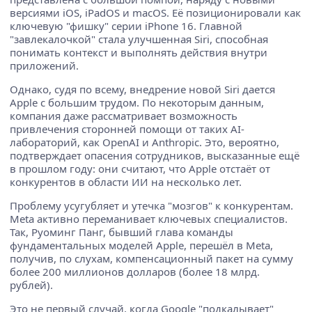
версиями iOS, iPadOS и macOS. Её позиционировали как
ключевую "фишку" серии iPhone 16. Главной
"завлекалочкой" стала улучшенная Siri, способная
понимать контекст и выполнять действия внутри
приложений.
Однако, судя по всему, внедрение новой Siri дается
Apple с большим трудом. По некоторым данным,
компания даже рассматривает возможность
привлечения сторонней помощи от таких AI-
лабораторий, как OpenAI и Anthropic. Это, вероятно,
подтверждает опасения сотрудников, высказанные ещё
в прошлом году: они считают, что Apple отстаёт от
конкурентов в области ИИ на несколько лет.
Проблему усугубляет и утечка "мозгов" к конкурентам.
Meta активно переманивает ключевых специалистов.
Так, Руоминг Панг, бывший глава команды
фундаментальных моделей Apple, перешёл в Meta,
получив, по слухам, компенсационный пакет на сумму
более 200 миллионов долларов (более 18 млрд.
рублей).
Это не первый случай, когда Google "подкалывает"