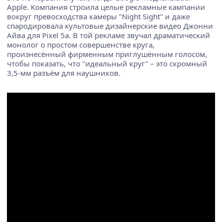
Apple. Компания строила целые рекламные кампании
вокруг превосходства камеры "Night Sight" и даже
спародировала культовые дизайнерские видео Джонни
Айва для Pixel 5a. В той рекламе звучал драматический
монолог о простом совершенстве круга,
произнесённый фирменным приглушённым голосом,
чтобы показать, что "идеальный круг" – это скромный
3,5-мм разъём для наушников.