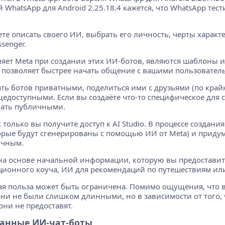
й WhatsApp для Android 2.25.18.4 кажется, что WhatsApp те
 описать своего ИИ, выбрать его личность, черты характе
senger.
яет Meta при создании этих ИИ-ботов, являются шаблоны и 
 и позволяет быстрее начать общение с вашими пользовател
ать ботов приватными, поделиться ими с друзьями (по крайн
едоступными. Если вы создаёте что-то специфическое для 
лать публичными.
 только вы получите доступ к AI Studio. В процессе создани
оторые будут сгенерированы с помощью ИИ от Meta) и прид
ичным.
а основе начальной информации, которую вы предоставите
ационного коуча, ИИ для рекомендаций по путешествиям и
ная польза может быть ограничена. Помимо ощущения, что в
они не были слишком длинными, но в зависимости от того, 
они не предоставят.
ванные ИИ-чат-боты