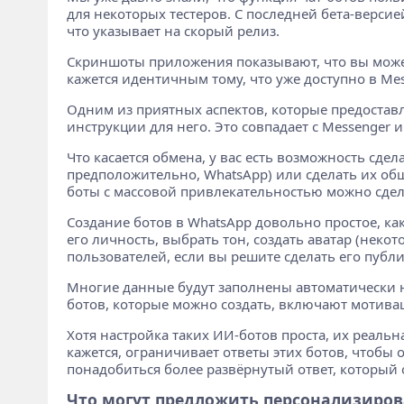
для некоторых тестеров. С последней бета-версие
что указывает на скорый релиз.
Скриншоты приложения показывают, что вы можете
кажется идентичным тому, что уже доступно в Mes
Одним из приятных аспектов, которые предоставл
инструкции для него. Это совпадает с Messenger
Что касается обмена, у вас есть возможность сдел
предположительно, WhatsApp) или сделать их общ
боты с массовой привлекательностью можно сде
Создание ботов в WhatsApp довольно простое, как
его личность, выбрать тон, создать аватар (нек
пользователей, если вы решите сделать его публ
Многие данные будут заполнены автоматически н
ботов, которые можно создать, включают мотив
Хотя настройка таких ИИ-ботов проста, их реаль
кажется, ограничивает ответы этих ботов, чтобы 
понадобиться более развёрнутый ответ, который 
Что могут предложить персонализиро