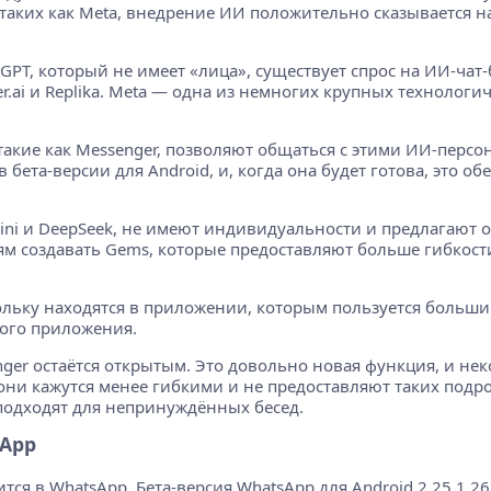
таких как Meta, внедрение ИИ положительно сказывается н
tGPT, который не имеет «лица», существует спрос на ИИ-ча
r.ai и Replika. Meta — одна из немногих крупных технологи
кие как Messenger, позволяют общаться с этими ИИ-персон
 бета-версии для Android, и, когда она будет готова, это 
mini и DeepSeek, не имеют индивидуальности и предлагают
лям создавать Gems, которые предоставляют больше гибкост
ольку находятся в приложении, которым пользуется больши
того приложения.
ger остаётся открытым. Это довольно новая функция, и нек
они кажутся менее гибкими и не предоставляют таких подро
подходят для непринуждённых бесед.
sApp
тся в WhatsApp. Бета-версия WhatsApp для Android 2.25.1.