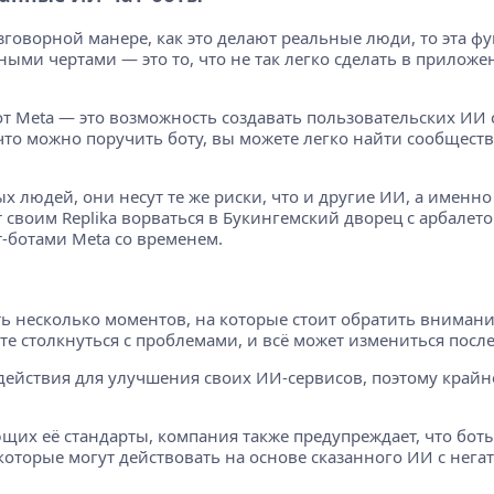
зговорной манере, как это делают реальные люди, то эта ф
ми чертами — это то, что не так легко сделать в приложен
 Meta — это возможность создавать пользовательских ИИ 
, что можно поручить боту, вы можете легко найти сообщест
ых людей, они несут те же риски, что и другие ИИ, а имен
своим Replika ворваться в Букингемский дворец с арбалетом
-ботами Meta со временем.
ь несколько моментов, на которые стоит обратить внимание
те столкнуться с проблемами, и всё может измениться посл
одействия для улучшения своих ИИ-сервисов, поэтому край
щих её стандарты, компания также предупреждает, что бот
которые могут действовать на основе сказанного ИИ с нег