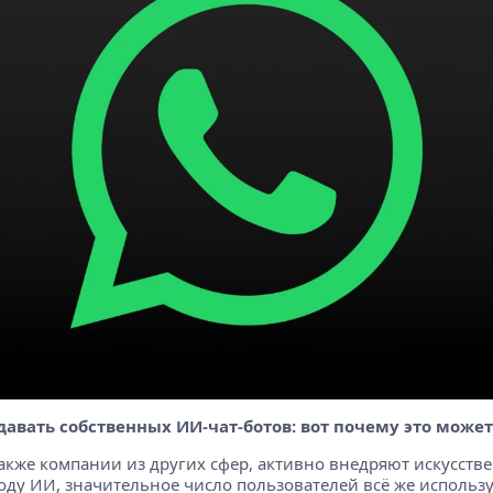
давать собственных ИИ-чат-ботов: вот почему это може
акже компании из других сфер, активно внедряют искусстве
ду ИИ, значительное число пользователей всё же использу