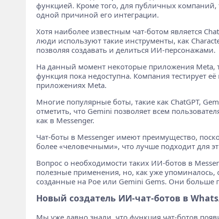
функцией. Кроме того, для публичных компаний, 
одной причиной его интеграции.
Хотя наиболее известным чат-ботом является Cha
люди используют такие инструменты, как Characte
позволяя создавать и делиться ИИ-персонажами.
На данный момент некоторые приложения Meta, та
функция пока недоступна. Компания тестирует её в
приложениях Meta.
Многие популярные боты, такие как ChatGPT, Ge
отметить, что Gemini позволяет всем пользовате
как в Messenger.
Чат-боты в Messenger имеют преимущество, поск
более «человечными», что лучше подходит для э
Вопрос о необходимости таких ИИ-ботов в Messen
полезные применения, но, как уже упоминалось, 
созданные на Poe или Gemini Gems. Они больше 
Новый создатель ИИ-чат-ботов в What
Мы уже давно знали, что функция чат-ботов появи