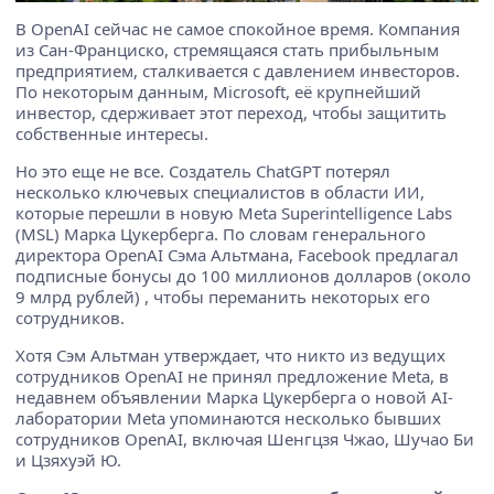
В OpenAI сейчас не самое спокойное время. Компания
из Сан-Франциско, стремящаяся стать прибыльным
предприятием, сталкивается с давлением инвесторов.
По некоторым данным, Microsoft, её крупнейший
инвестор, сдерживает этот переход, чтобы защитить
собственные интересы.
Но это еще не все. Создатель ChatGPT потерял
несколько ключевых специалистов в области ИИ,
которые перешли в новую Meta Superintelligence Labs
(MSL) Марка Цукерберга. По словам генерального
директора OpenAI Сэма Альтмана, Facebook предлагал
подписные бонусы до 100 миллионов долларов (около
9 млрд рублей) , чтобы переманить некоторых его
сотрудников.
Хотя Сэм Альтман утверждает, что никто из ведущих
сотрудников OpenAI не принял предложение Meta, в
недавнем объявлении Марка Цукерберга о новой AI-
лаборатории Meta упоминаются несколько бывших
сотрудников OpenAI, включая Шенгцзя Чжао, Шучао Би
и Цзяхуэй Ю.