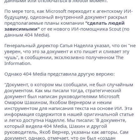
данными или отключаться в любой момент.
По мере того, как Microsoft переходит к агентскому ИИ-
будущему, одиозный внутренний документ раскрыл
предполагаемые планы компании
"сделать людей
зависимыми"
от ее нового ИИ-помощника Scout (по
данным 404 Media).
Генеральный директор Сатья Наделла указал, что он "не
уверен, что это за документ и кто пишет и сливает эту
чушь", в сообщении, эксклюзивно полученном The
Information.
Однако 404 Media представила другую версию:
"Документ, о котором мы сообщали, не был случайным
документом. Как мы писали тогда, стратегический
документ был написан руководителями Microsoft
Омаром Шахином, Якобом Вернером и неким
инструментом для написания текста на основе ИИ. Эта
информация содержится в нашей оригинальной статье
и легко доступна Наделле. Мы писали: 'В документе,
который видела 404 Media, Шахин и другой
руководитель, Якоб Вернер, указаны как авторы. Сам
документ, однако, отмечает, что он был «создан