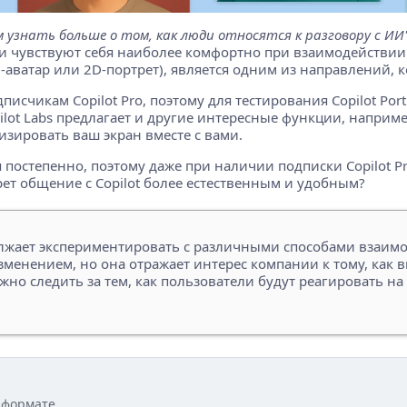
узнать больше о том, как люди относятся к разговору с ИИ"
ели чувствуют себя наиболее комфортно при взаимодействи
-аватар или 2D-портрет), является одним из направлений, 
исчикам Copilot Pro, поэтому для тестирования Copilot Por
pilot Labs предлагает и другие интересные функции, наприм
лизировать ваш экран вместе с вами.
тся постепенно, поэтому даже при наличии подписки Copilot 
ет общение с Copilot более естественным и удобным?
олжает экспериментировать с различными способами взаимо
изменением, но она отражает интерес компании к тому, как
жно следить за тем, как пользователи будут реагировать на
 формате.