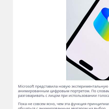
Microsoft представила новую экспериментальную ф
анимированным цифровым портретом. По словам г
разговаривать с лицом при использовании голоса
Пока не совсем ясно, чем эта функция принципиал
общаться с анимированным аватаром на выбор.