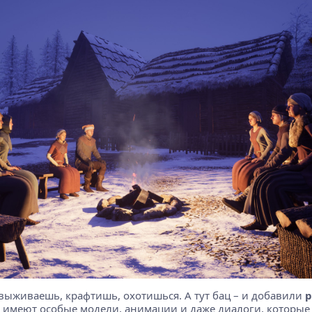
выживаешь, крафтишь, охотишься. А тут бац – и добавили
р
 имеют особые модели, анимации и даже диалоги, которые 