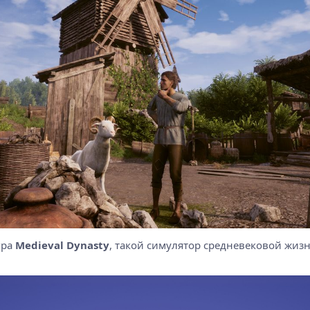
гра
Medieval Dynasty
, такой симулятор средневековой жиз