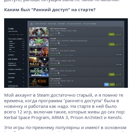
Каким был "Ранний доступ" на старте?
Мой аккаунт в Steam достаточно старый, и я помню те
времена, когда программа "раннего доступа" была в
новинку и работала как надо. На старте в ней было
всего 12 игр, включая такие, которые живы до сих пор:
Kerbal Space Program, ARMA 3, Prison Architect и Kenshi.
Эти игры по-прежнему популярны и имеют в основном