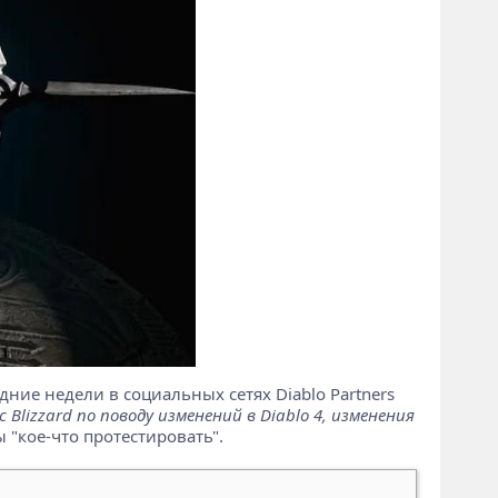
едние недели в социальных сетях Diablo Partners
 Blizzard по поводу изменений в Diablo 4, изменения
 "кое-что протестировать".