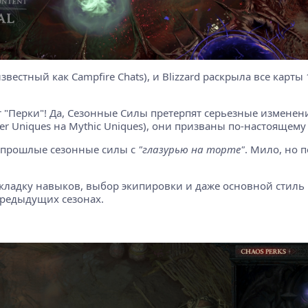
известный как Campfire Chats), и Blizzard раскрыла все карты
 "Перки"! Да, Сезонные Силы претерпят серьезные изменени
ber Uniques на Mythic Uniques), они призваны по-настоящему
и прошлые сезонные силы с
"глазурью на торте"
. Мило, но п
кладку навыков, выбор экипировки и даже основной стиль и
предыдущих сезонах.