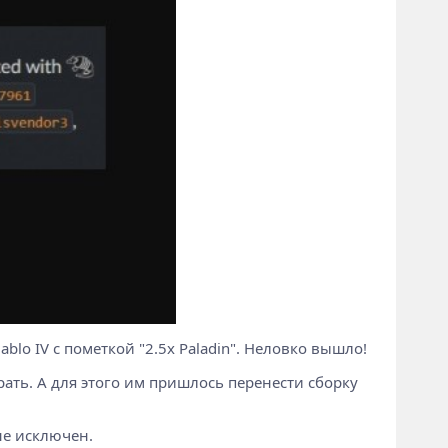
blo IV с пометкой "2.5x Paladin". Неловко вышло!
рать. А для этого им пришлось перенести сборку
не исключен.