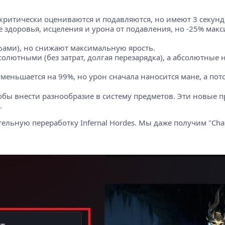
критически оцениваются и подавляются, но имеют 3 секунд
здоровья, исцеления и урона от подавления, но -25% мак
фами), но снижают максимальную ярость.
лютными (без затрат, долгая перезарядка), а абсолютные 
еньшается на 99%, но урон сначала наносится мане, а пото
тобы внести разнообразие в систему предметов. Эти новые
.
льную переработку Infernal Hordes. Мы даже получим "Chao