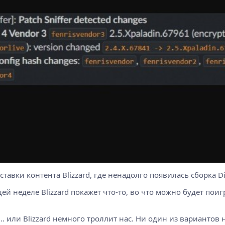
тавки контента Blizzard, где ненадолго появилась сборка Dia
й неделе Blizzard покажет что-то, во что можно будет поиг
.. или Blizzard немного троллит нас. Ни один из вариантов 