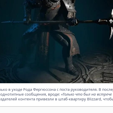
олько в уходе Рода Фергюссона с поста руководителя. В посл
 однотипные сообщения, вроде:
«Только что был на встрече с
здателей контента привезли в штаб-квартиру Blizzard, чтобы