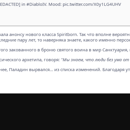
[REDACTED] in #DiabloIV. Mood: pic.twitter.com/X0y1LG4UHV
а анонсу нового класса Spiritborn. Так что вполне вероятн
следние пару лет, то наверняка знаете, какого именно персо
ого закованного в броню святого воина в мир Санктуария,
сического архетипа, говоря:
"Мы знаем, что люди без ума от
очнее, Паладин вырвался... из списка изменений. Благодаря