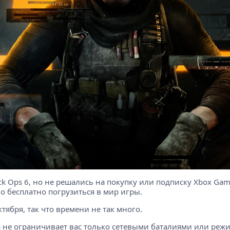
ack Ops 6, но не решались на покупку или подписку Xbox Gam
о бесплатно погрузиться в мир игры.
ктября, так что времени не так много.
на не ограничивает вас только сетевыми баталиями или реж