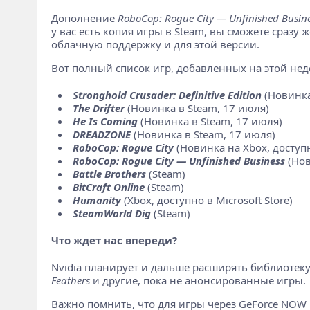
Дополнение
RoboCop: Rogue City — Unfinished Busin
у вас есть копия игры в Steam, вы сможете сразу 
облачную поддержку и для этой версии.
Вот полный список игр, добавленных на этой нед
Stronghold Crusader: Definitive Edition
(Новинка
The Drifter
(Новинка в Steam, 17 июля)
He Is Coming
(Новинка в Steam, 17 июля)
DREADZONE
(Новинка в Steam, 17 июля)
RoboCop: Rogue City
(Новинка на Xbox, доступн
RoboCop: Rogue City — Unfinished Business
(Нов
Battle Brothers
(Steam)
BitCraft Online
(Steam)
Humanity
(Xbox, доступно в Microsoft Store)
SteamWorld Dig
(Steam)
Что ждет нас впереди?
Nvidia планирует и дальше расширять библиотеку
Feathers
и другие, пока не анонсированные игры.
Важно помнить, что для игры через GeForce NOW в