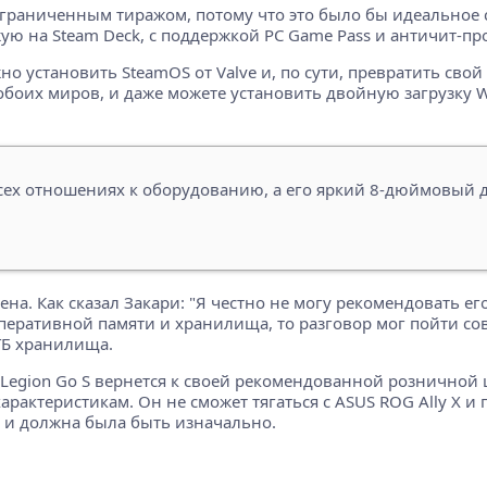
раниченным тиражом, потому что это было бы идеальное ср
ую на Steam Deck, с поддержкой PC Game Pass и античит-п
но установить SteamOS от Valve и, по сути, превратить сво
обоих миров, и даже можете установить двойную загрузку W
всех отношениях к оборудованию, а его яркий 8-дюймовый 
. Как сказал Закари: "Я честно не могу рекомендовать его 
перативной памяти и хранилища, то разговор мог пойти сов
ТБ хранилища.
 Legion Go S вернется к своей рекомендованной розничной 
характеристикам. Он не сможет тягаться с ASUS ROG Ally X и
й и должна была быть изначально.