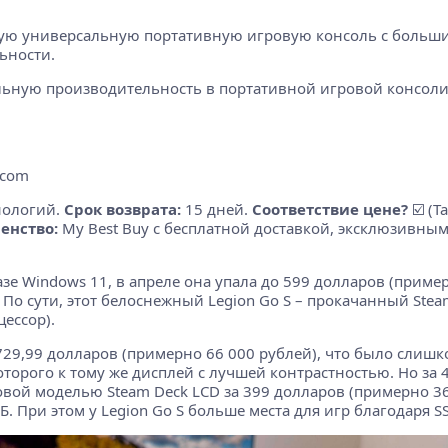
ивую универсальную портативную игровую консоль с боль
ьности.
ьную производительность в портативной игровой консоли 
.com
нологий.
Срок возврата:
15 дней.
Соответствие цене?
☑️ (Т
енство:
My Best Buy с бесплатной доставкой, эксклюзивны
зе Windows 11, в апреле она упала до 599 долларов (пример
. По сути, этот белоснежный Legion Go S – прокачанный St
ессор).
 729,99 долларов (примерно 66 000 рублей), что было слишк
которого к тому же дисплей с лучшей контрастностью. Но за
ой моделью Steam Deck LCD за 399 долларов (примерно 36 
Б. При этом у Legion Go S больше места для игр благодаря S