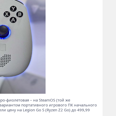
еро-фиолетовая – на SteamOS (той же
м вариантом портативного игрового ПК начального
и цену на Legion Go S (Ryzen Z2 Go) до 499,99