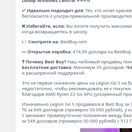
Обзор Windows Central ⭐⭐⭐½
✅ Идеально подходит для:
Тех, кто хочет крас
беспокоится о ультра-премиальной производител
❌ Избегайте, если:
Вы хотите получить максимал
когда возвращаетесь в школу.
👉
Смотрите на:
BestBuy.com
👀
Открытая коробка:
474,99 доллара на BestBuy
❓ Почему Best Buy?
Наш любимый продавец тех
Бесплатная доставка:
Минимум 35 долларов.
Чл
и расширенной поддержкой.
Это не первое снижение цены на Legion Go S на ба
недостаточно, чтобы рекомендовать ее к покупке
благодаря AMD Ryzen Z2 Go APU (ускоренный проц
Изначально Legion Go S продавался в Best Buy за
ТБ за 649 долларов (примерно 59 000 рублей), у 
S занимает промежуточное положение между базов
за 549 долларов (примерно 50 000 рублей) с 512 Г