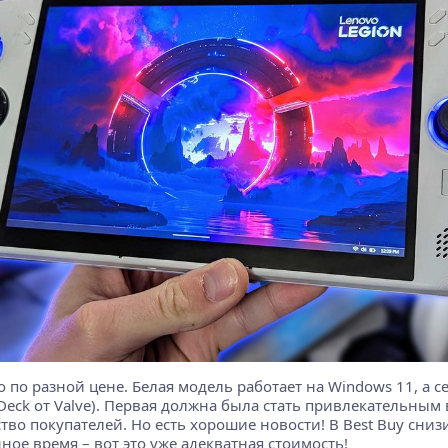
о по разной цене. Белая модель работает на Windows 11, а с
m Deck от Valve). Первая должна была стать привлекательны
о покупателей. Но есть хорошие новости! В Best Buy снизил
ое время – вот это уже адекватная стоимость!