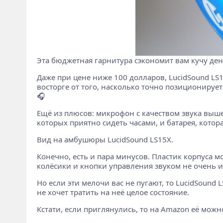
Эта бюджетная гарнитура сэкономит вам кучу дене
Даже при цене ниже 100 долларов, LucidSound LS1
восторге от того, насколько точно позиционируется 
🎧
Ещё из плюсов: микрофон с качеством звука выше
которых приятно сидеть часами, и батарея, котора
Вид на амбушюры LucidSound LS15X.
Конечно, есть и пара минусов. Пластик корпуса 
колёсики и кнопки управления звуком не очень ин
Но если эти мелочи вас не пугают, то LucidSound
не хочет тратить на неё целое состояние.
Кстати, если приглянулись, то на Amazon её можн