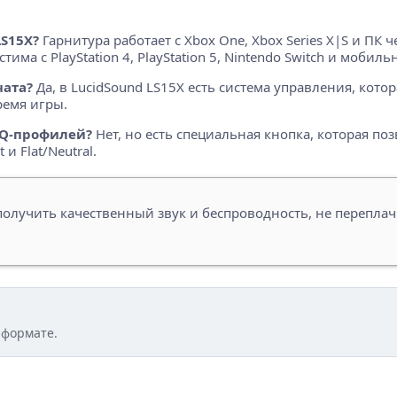
S15X?
Гарнитура работает с Xbox One, Xbox Series X|S и ПК 
ма с PlayStation 4, PlayStation 5, Nintendo Switch и моби
чата?
Да, в LucidSound LS15X есть система управления, кото
ремя игры.
 EQ-профилей?
Нет, но есть специальная кнопка, которая п
и Flat/Neutral.
 получить качественный звук и беспроводность, не перепл
 формате.