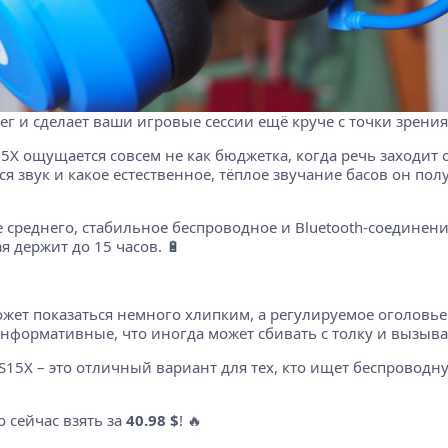
г и сделает ваши игровые сессии ещё круче с точки зрения
5X ощущается совсем не как бюджетка, когда речь заходит о
звук и какое естественное, тёплое звучание басов он получил
 среднего, стабильное беспроводное и Bluetooth-соединен
я держит до 15 часов. 🔋
может показаться немного хлипким, а регулируемое оголовь
формативные, что иногда может сбивать с толку и вызывать
 LS15X – это отличный вариант для тех, кто ищет беспроводн
о сейчас взять за
40.98 $
! 🔥