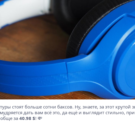
ы стоят больше сотни баксов. Ну, знаете, за этот крутой 
умудряется дать вам всё это, да ещё и выглядит стильно, п
ообще за
40.98 $
! 💸