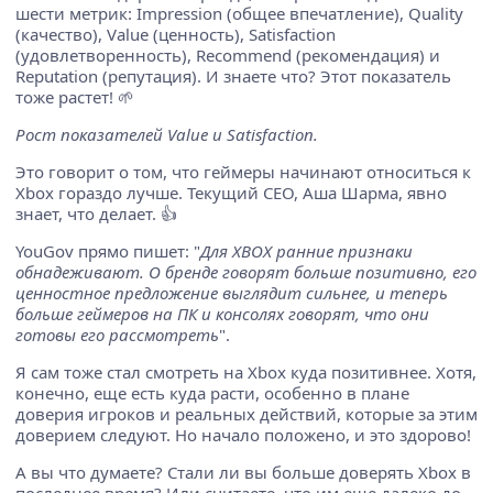
шести метрик: Impression (общее впечатление), Quality
(качество), Value (ценность), Satisfaction
(удовлетворенность), Recommend (рекомендация) и
Reputation (репутация). И знаете что? Этот показатель
тоже растет! 🌱
Рост показателей Value и Satisfaction.
Это говорит о том, что геймеры начинают относиться к
Xbox гораздо лучше. Текущий CEO, Аша Шарма, явно
знает, что делает. 👍
YouGov прямо пишет: "
Для XBOX ранние признаки
обнадеживают. О бренде говорят больше позитивно, его
ценностное предложение выглядит сильнее, и теперь
больше геймеров на ПК и консолях говорят, что они
готовы его рассмотреть
".
Я сам тоже стал смотреть на Xbox куда позитивнее. Хотя,
конечно, еще есть куда расти, особенно в плане
доверия игроков и реальных действий, которые за этим
доверием следуют. Но начало положено, и это здорово!
А вы что думаете? Стали ли вы больше доверять Xbox в
последнее время? Или считаете, что им еще далеко до