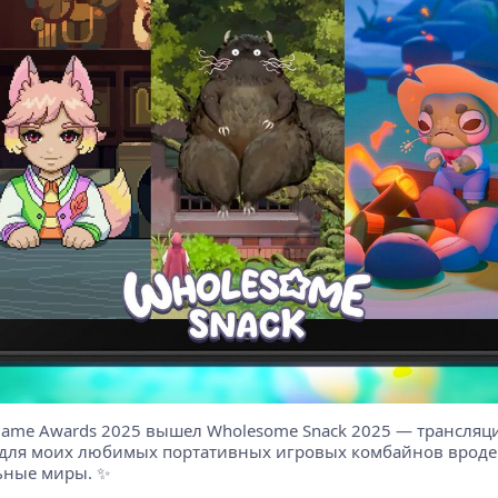
 Game Awards 2025 вышел Wholesome Snack 2025 — трансляци
 для моих любимых портативных игровых комбайнов вроде St
льные миры. ✨