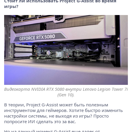
Стоит ли использовать Project G-Assist во время
игры?
Видеокарта NVIDIA RTX 5080 внутри Lenovo Legion Tower 7i
(Gen 10).
В теории, Project G-Assist может быть полезным
инструментом для геймеров. Хотите быстро изменить
настройки системы, не выходя из игры? Просто
попросите ИИ сделать это за вас.
Но на данный момент G-Assist еще далек от