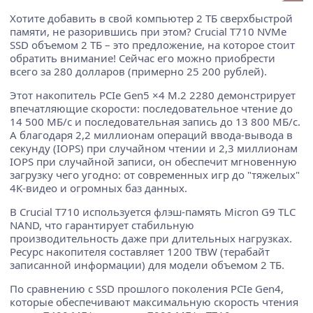
Хотите добавить в свой компьютер 2 ТБ сверхбыстрой
памяти, не разорившись при этом? Crucial T710 NVMe
SSD объемом 2 ТБ – это предложение, на которое стоит
обратить внимание! Сейчас его можно приобрести
всего за 280 долларов (примерно 25 200 рублей).
Этот накопитель PCIe Gen5 ×4 M.2 2280 демонстрирует
впечатляющие скорости: последовательное чтение до
14 500 МБ/с и последовательная запись до 13 800 МБ/с.
А благодаря 2,2 миллионам операций ввода-вывода в
секунду (IOPS) при случайном чтении и 2,3 миллионам
IOPS при случайной записи, он обеспечит мгновенную
загрузку чего угодно: от современных игр до "тяжелых"
4K-видео и огромных баз данных.
В Crucial T710 используется флэш-память Micron G9 TLC
NAND, что гарантирует стабильную
производительность даже при длительных нагрузках.
Ресурс накопителя составляет 1200 TBW (терабайт
записанной информации) для модели объемом 2 ТБ.
По сравнению с SSD прошлого поколения PCIe Gen4,
которые обеспечивают максимальную скорость чтения