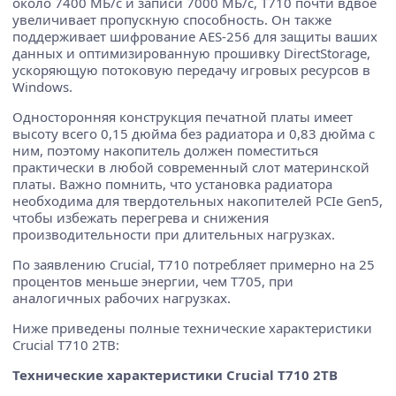
около 7400 МБ/с и записи 7000 МБ/с, T710 почти вдвое
увеличивает пропускную способность. Он также
поддерживает шифрование AES-256 для защиты ваших
данных и оптимизированную прошивку DirectStorage,
ускоряющую потоковую передачу игровых ресурсов в
Windows.
Односторонняя конструкция печатной платы имеет
высоту всего 0,15 дюйма без радиатора и 0,83 дюйма с
ним, поэтому накопитель должен поместиться
практически в любой современный слот материнской
платы. Важно помнить, что установка радиатора
необходима для твердотельных накопителей PCIe Gen5,
чтобы избежать перегрева и снижения
производительности при длительных нагрузках.
По заявлению Crucial, T710 потребляет примерно на 25
процентов меньше энергии, чем T705, при
аналогичных рабочих нагрузках.
Ниже приведены полные технические характеристики
Crucial T710 2TB:
Технические характеристики Crucial T710 2TB