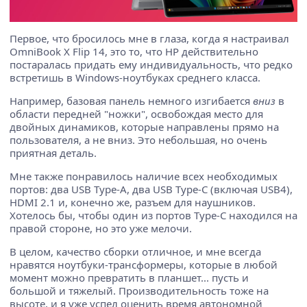
Первое, что бросилось мне в глаза, когда я настраивал
OmniBook X Flip 14, это то, что HP действительно
постаралась придать ему индивидуальность, что редко
встретишь в Windows-ноутбуках среднего класса.
Например, базовая панель немного изгибается
вниз
в
области передней "ножки", освобождая место для
двойных динамиков, которые направлены прямо на
пользователя, а не вниз. Это небольшая, но очень
приятная деталь.
Мне также понравилось наличие всех необходимых
портов: два USB Type-A, два USB Type-C (включая USB4),
HDMI 2.1 и, конечно же, разъем для наушников.
Хотелось бы, чтобы один из портов Type-C находился на
правой стороне, но это уже мелочи.
В целом, качество сборки отличное, и мне всегда
нравятся ноутбуки-трансформеры, которые в любой
момент можно превратить в планшет... пусть и
большой и тяжелый. Производительность тоже на
высоте, и я уже успел оценить время автономной