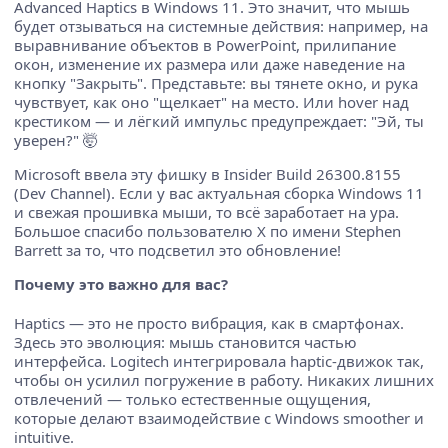
Advanced Haptics в Windows 11. Это значит, что мышь
будет отзываться на системные действия: например, на
выравнивание объектов в PowerPoint, прилипание
окон, изменение их размера или даже наведение на
кнопку "Закрыть". Представьте: вы тянете окно, и рука
чувствует, как оно "щелкает" на место. Или hover над
крестиком — и лёгкий импульс предупреждает: "Эй, ты
уверен?" 🤯
Microsoft ввела эту фишку в Insider Build 26300.8155
(Dev Channel). Если у вас актуальная сборка Windows 11
и свежая прошивка мыши, то всё заработает на ура.
Большое спасибо пользователю X по имени Stephen
Barrett за то, что подсветил это обновление!
Почему это важно для вас?
Haptics — это не просто вибрация, как в смартфонах.
Здесь это эволюция: мышь становится частью
интерфейса. Logitech интегрировала haptic-движок так,
чтобы он усилил погружение в работу. Никаких лишних
отвлечений — только естественные ощущения,
которые делают взаимодействие с Windows smoother и
intuitive.