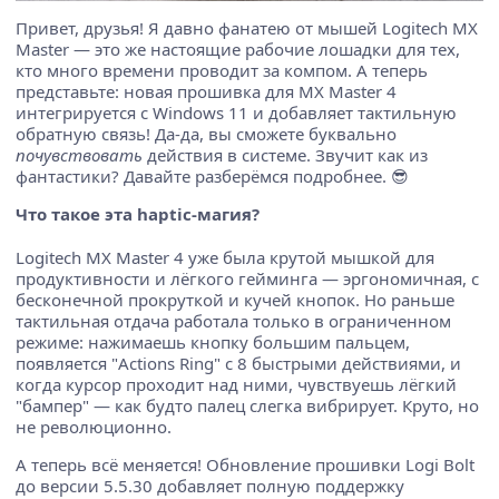
Привет, друзья! Я давно фанатею от мышей Logitech MX
Master — это же настоящие рабочие лошадки для тех,
кто много времени проводит за компом. А теперь
представьте: новая прошивка для MX Master 4
интегрируется с Windows 11 и добавляет тактильную
обратную связь! Да-да, вы сможете буквально
почувствовать
действия в системе. Звучит как из
фантастики? Давайте разберёмся подробнее. 😎
Что такое эта haptic-магия?
Logitech MX Master 4 уже была крутой мышкой для
продуктивности и лёгкого гейминга — эргономичная, с
бесконечной прокруткой и кучей кнопок. Но раньше
тактильная отдача работала только в ограниченном
режиме: нажимаешь кнопку большим пальцем,
появляется "Actions Ring" с 8 быстрыми действиями, и
когда курсор проходит над ними, чувствуешь лёгкий
"бампер" — как будто палец слегка вибрирует. Круто, но
не революционно.
А теперь всё меняется! Обновление прошивки Logi Bolt
до версии 5.5.30 добавляет полную поддержку