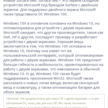
новый Surface Neo. Surface Neo – это первое складное
устройство Microsoft под брендом Surface с двойным
экраном. Для поддержки двойного экрана Microsoft
также представила ОС Windows 10X.
Windows 10X в основном основана на Windows 10, но
оптимизирована для устройств с двумя экранами.
Microsoft ожидает, что другие производители, такие как
Dell, HP и другие, последуют примеру и разработают
устройства с двумя экранами. Хорошая вещь
заключается в том, что Windows 10X основана на
Windows 10, поэтому она имеет тот же
пользовательский интерфейс, который оптимизирован
для работы с двумя экранами. Windows 10X предложит
больше гибкости и мобильности, ориентированных на
работу с двумя экранами, что невозможно в обычной
Windows 10. И да, Windows 10X также будет
поддерживать приложения Win32. Microsoft также
рассказала о новых типах ввода, включая сенсорный
ввод и клавиатуру, а также оптимизацию батареи для
обоих экранов.
«Windows 10X предназначена для новых ПК с двумя экранами, а не для
обновления ОС, если у вас уже есть ПК. Мы также постоянно
инвестируем в улучшение работы Windows 10 на настольных