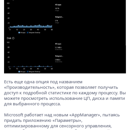
Есть еще одна опция под названием
«Производительность», которая позволяет получить
доступ к подробной статистике по каждому процессу. Вы
можете просмотреть использование ЦП, диска и памяти
для выбранного процесса.
Microsoft работает над новым «AppManager», пытаясь
придать приложению «Параметры»,
оптимизированному для сенсорного управления,