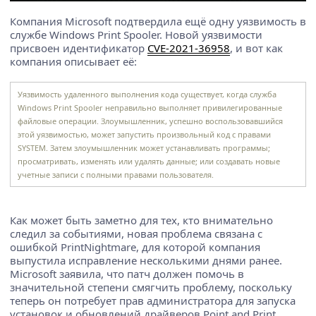
Компания Microsoft подтвердила ещё одну уязвимость в
службе Windows Print Spooler. Новой уязвимости
присвоен идентификатор
CVE-2021-36958
, и вот как
компания описывает её:
Уязвимость удаленного выполнения кода существует, когда служба
Windows Print Spooler неправильно выполняет привилегированные
файловые операции. Злоумышленник, успешно воспользовавшийся
этой уязвимостью, может запустить произвольный код с правами
SYSTEM. Затем злоумышленник может устанавливать программы;
просматривать, изменять или удалять данные; или создавать новые
учетные записи с полными правами пользователя.
Как может быть заметно для тех, кто внимательно
следил за событиями, новая проблема связана с
ошибкой PrintNightmare, для которой компания
выпустила исправление несколькими днями ранее.
Microsoft заявила, что патч должен помочь в
значительной степени смягчить проблему, поскольку
теперь он потребует прав администратора для запуска
установок и обновлений драйверов Point and Print.