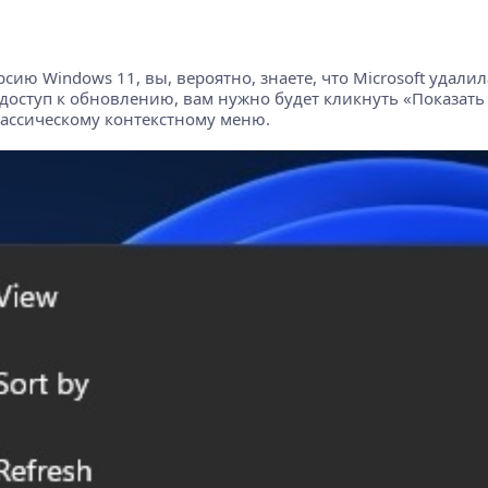
ию Windows 11, вы, вероятно, знаете, что Microsoft удали
 доступ к обновлению, вам нужно будет кликнуть «Показат
лассическому контекстному меню.