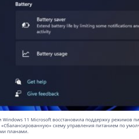
 Windows 11 Microsoft восстановила поддержку режимов п
 «Сбалансированную» схему управления питанием по умол
ми планами.