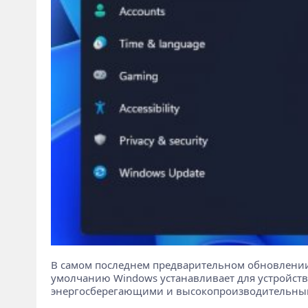
В самом последнем предварительном обновлении
умолчанию Windows устанавливает для устройств
энергосберегающими и высокопроизводительны