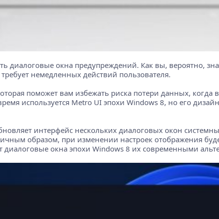
ть диалоговые окна предупреждений. Как вы, вероятно, зн
 требует немедленных действий пользователя.
оторая поможет вам избежать риска потери данных, когда в
ремя используется Metro UI эпохи Windows 8, но его дизай
обновляет интерфейс нескольких диалоговых окон системны
гичным образом, при изменении настроек отображения буде
 диалоговые окна эпохи Windows 8 их современными альте