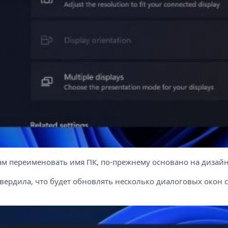
ам переименовать имя ПК, по-прежнему основано на дизайн
дтвердила, что будет обновлять несколько диалоговых око