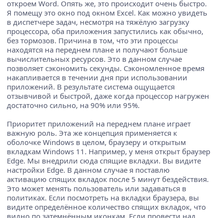
откроем Word. Опять же, это происходит очень быстро.
Я помещу это окно под окном Excel. Как можно увидеть
в диспетчере задач, несмотря на тяжёлую загрузку
процессора, оба приложения запустились как обычно,
без тормозов. Причина в том, что эти процессы
находятся на переднем плане и получают больше
вычислительных ресурсов. Это в данном случае
позволяет сэкономить секунды. Сэкономленное время
накапливается в течении дня при использовании
приложений. В результате система ощущается
отзывчивой и быстрой, даже когда процессор нагружен
достаточно сильно, на 90% или 95%.
Приоритет приложений на переднем плане играет
важную роль. Эта же концепция применяется к
оболочке Windows в целом, браузеру и открытым
вкладкам Windows 11. Например, у меня открыт браузер
Edge. Мы внедрили сюда спящие вкладки. Вы видите
настройки Edge. В данном случае я поставлю
активацию спящих вкладок после 5 минут бездействия.
Это может менять пользователь или задаваться в
политиках. Если посмотреть на вкладки браузера, вы
видите определённое количество спящих вкладок, что
видно по затемнённым иконкам. Если провести над