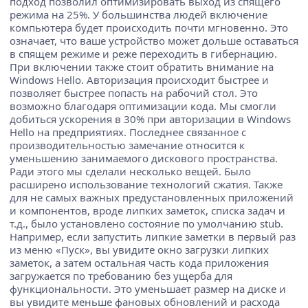
подход позволил оптимизировать выход из спящего
режима на 25%. У большинства людей включение
компьютера будет происходить почти мгновенно. Это
означает, что ваше устройство может дольше оставаться
в спящем режиме и реже переходить в гибернацию.
При включении также стоит обратить внимание на
Windows Hello. Авторизация происходит быстрее и
позволяет быстрее попасть на рабочий стол. Это
возможно благодаря оптимизации кода. Мы смогли
добиться ускорения в 30% при авторизации в Windows
Hello на предприятиях. Последнее связанное с
производительностью замечание относится к
уменьшению занимаемого дискового пространства.
Ради этого мы сделали несколько вещей. Было
расширено использование технологий сжатия. Также
для не самых важных предустановленных приложений
и компонентов, вроде липких заметок, списка задач и
т.д., было установлено состояние по умолчанию stub.
Например, если запустить липкие заметки в первый раз
из меню «Пуск», вы увидите окно загрузки липких
заметок, а затем остальная часть кода приложения
загружается по требованию без ущерба для
функциональности. Это уменьшает размер на диске и
вы увидите меньше фановых обновлений и расхода