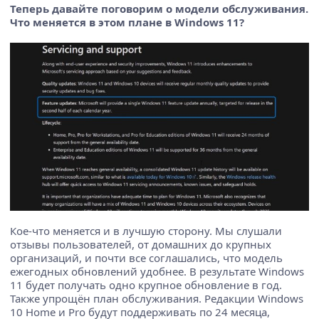
Теперь давайте поговорим о модели обслуживания.
Что меняется в этом плане в Windows 11?
Кое-что меняется и в лучшую сторону. Мы слушали
отзывы пользователей, от домашних до крупных
организаций, и почти все соглашались, что модель
ежегодных обновлений удобнее. В результате Windows
11 будет получать одно крупное обновление в год.
Также упрощён план обслуживания. Редакции Windows
10 Home и Pro будут поддерживать по 24 месяца,