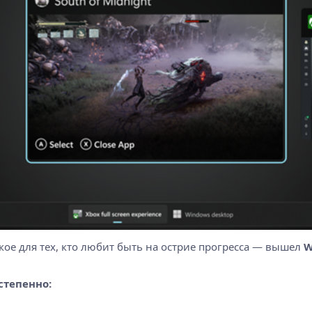
ькое для тех, кто любит быть на острие прогресса — вышел
W
степенно: