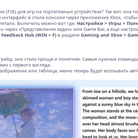
(FSE) для игр на портативных устройствах? Так вот, она т
ой интерфейс в стиле консоли через приложение Xbox, чтобы
летало. Включить можно вот где:
Настройки > Игры > По
 через «Представление задач» или Game Bar, а еще настроит
в
Feedback Hub (WIN + F)
в разделе
Gaming and Xbox > Gam
пгрейд: оно стало проще и понятнее. Самые нужные команды
мо с первого взгляда.
изображение или таблица, меню теперь будет всплывать ав